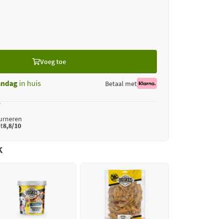
Voeg toe
ndag
in huis
Betaal met
*
ourneren
t
8,8/10
k