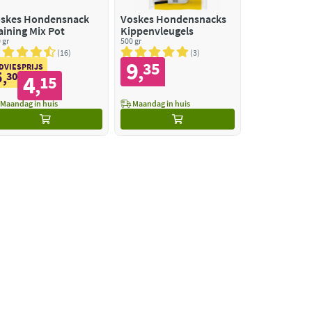
skes Hondensnack
Voskes Hondensnacks
aining Mix Pot
Kippenvleugels
 gr
500 gr
16
3
9
35
,
DVIESPRIJS
5
,
30
4
15
,
Maandag in huis
Maandag in huis