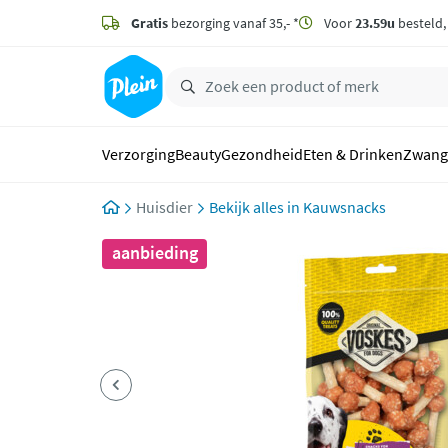
naar
hoofdinhoud
Gratis
bezorging vanaf 35,- *
Voor
23.59u
besteld
zoeken
Verzorging
Beauty
Gezondheid
Eten & Drinken
Zwang
Huisdier
Kauwsnacks
aanbieding