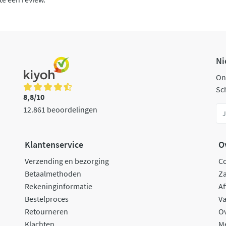
Ni
On
Sch
8,8/10
12.861 beoordelingen
Klantenservice
O
Verzending en bezorging
C
Betaalmethoden
Za
Rekeninginformatie
Af
Bestelproces
Va
Retourneren
O
Klachten
M