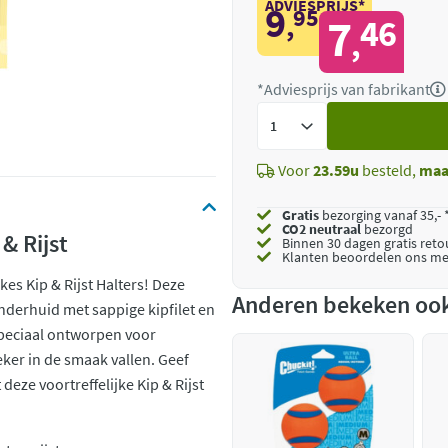
ADVIESPRIJS*
9
95
,
7
46
,
*Adviesprijs van fabrikant
Voeg
toe
Voor
23.59u
besteld,
maa
Gratis
bezorging vanaf 35,- 
CO2 neutraal
bezorgd
& Rijst
Binnen 30 dagen gratis ret
Klanten beoordelen ons me
es Kip & Rijst Halters! Deze
Anderen bekeken oo
erhuid met sappige kipfilet en
Speciaal ontworpen voor
ker in de smaak vallen. Geef
eze voortreffelijke Kip & Rijst