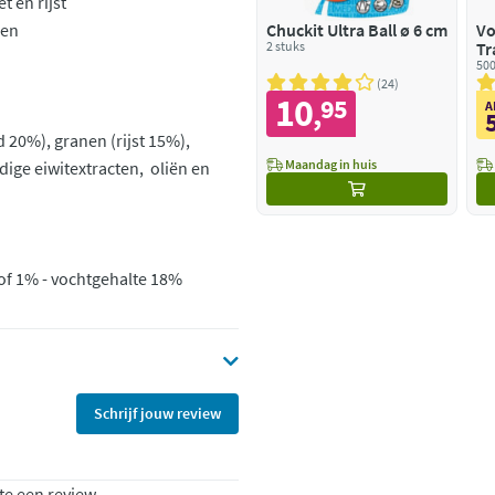
 en rijst
sen
Chuckit Ultra Ball ø 6 cm
Vo
2 stuks
Tr
500
24
10
95
,
A
 20%), granen (rijst 15%),
Maandag in huis
dige eiwitextracten, oliën en
tof 1% - vochtgehalte 18%
Schrijf jouw review
te een review.