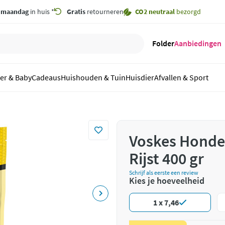
,
maandag
in huis *
Gratis
retourneren
CO2 neutraal
bezorgd
Folder
Aanbiedingen
er & Baby
Cadeaus
Huishouden & Tuin
Huisdier
Afvallen & Sport
Voskes Honde
Rijst 400 gr
Schrijf als eerste een review
Kies je hoeveelheid
1 x 7,46