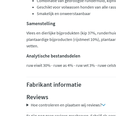
Combinatie van gedroogde runderhuid, kipfilet
Geschikt voor volwassen honden van alle ras
Smakelijk en onweerstaanbaar
Samenstelling
Vlees en dierlijke bijprodukten (kip 37%, runderhuid
plantaardige bijproducten (rijstmeel 10%), plantaar
vetten.
Analytische bestandsdelen
ruw eiwit 30% - ruwe as 4% - ruw vet 3% - ruwe cels
Fabrikant informatie
Reviews
Hoe controleren en plaatsen wij reviews?
Er zijn nog geen reviews geschreven. Schrijf als eers