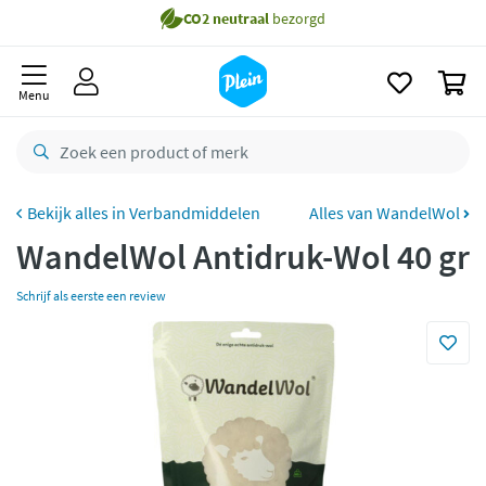
naar
Gratis
bezorging vanaf 35,- *
oofdinhoud
zoeken
Bestelling uiterlijk
zaterdag
in huis *
0
Menu
Gratis
retourneren
8,8/10
Goed
CO2 neutraal
bezorgd
Verbandmiddelen
Alles van WandelWol
Betaal met Klarna
WandelWol Antidruk-Wol 40 gr
Schrijf als eerste een review