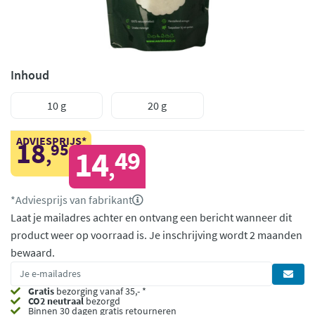
Inhoud
10 g
20 g
ADVIESPRIJS*
18
95
,
14
49
,
*Adviesprijs van fabrikant
Laat je mailadres achter en ontvang een bericht wanneer dit
product weer op voorraad is.
Je inschrijving wordt 2 maanden
bewaard.
Gratis
bezorging vanaf 35,- *
CO2 neutraal
bezorgd
Binnen 30 dagen gratis retourneren