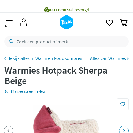
naar
oofdinhoud
Gratis
bezorging vanaf 35,- *
zoeken
0
Voor
23.59u
besteld,
maandag
in huis *
Menu
Gratis
retourneren
8,8/10
Goed
CO2 neutraal
bezorgd
Warm en koudkompres
Alles van Warmies
Warmies Hotpack Sherpa
Betaal met Klarna
Beige
Schrijf als eerste een review