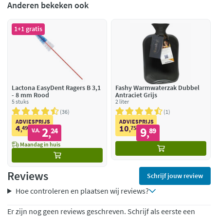
Anderen bekeken ook
1+1 gratis
Lactona EasyDent Ragers B 3,1
Fashy Warmwaterzak Dubbel
- 8 mm Rood
Antraciet Grijs
5 stuks
2 liter
36
1
ADVIESPRIJS
ADVIESPRIJS
4
10
49
2
75
9
,
24
,
89
V.A.
,
,
Maandag in huis
Reviews
Schrijf jouw review
Hoe controleren en plaatsen wij reviews?
Er zijn nog geen reviews geschreven. Schrijf als eerste een