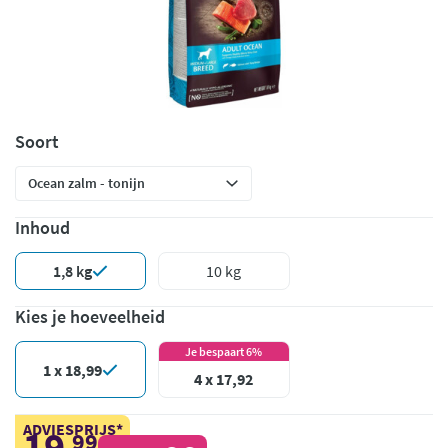
Soort
Inhoud
1,8 kg
10 kg
Kies je hoeveelheid
Je bespaart 6%
1 x 18,99
4 x 17,92
ADVIESPRIJS*
19
99