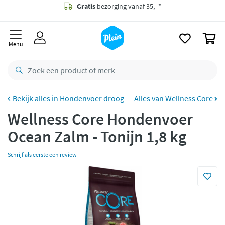
naar
oofdinhoud
Gratis
bezorging vanaf 35,- *
zoeken
0
Bestelling uiterlijk
maandag
in huis *
Menu
Gratis
retourneren
8,8/10
Goed
CO2 neutraal
bezorgd
Hondenvoer droog
Alles van Wellness Core
Wellness Core Hondenvoer
Betaal met Klarna
Ocean Zalm - Tonijn 1,8 kg
Schrijf als eerste een review