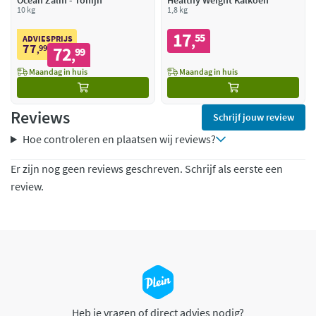
Ocean Zalm - Tonijn
Healthy Weight Kalkoen
10 kg
1,8 kg
17
55
,
ADVIESPRIJS
77
99
72
,
99
,
Maandag in huis
Maandag in huis
Reviews
Schrijf jouw review
Hoe controleren en plaatsen wij reviews?
Er zijn nog geen reviews geschreven. Schrijf als eerste een
review.
Heb je vragen of direct advies nodig?