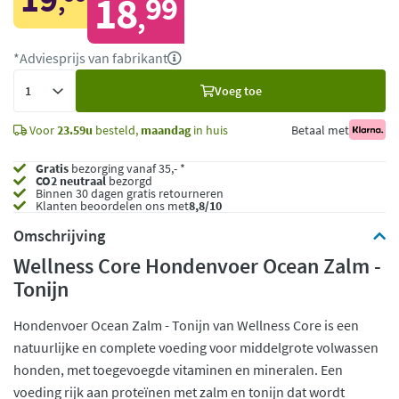
,
18
99
,
*Adviesprijs van fabrikant
Voeg
Voeg toe
toe
Voor
23.59u
besteld,
maandag
in huis
Betaal met
Gratis
bezorging vanaf 35,- *
CO2 neutraal
bezorgd
Binnen 30 dagen gratis retourneren
Klanten beoordelen ons met
8,8/10
Omschrijving
Wellness Core Hondenvoer Ocean Zalm -
Tonijn
Hondenvoer Ocean Zalm - Tonijn van Wellness Core is een
natuurlijke en complete voeding voor middelgrote volwassen
honden, met toegevoegde vitaminen en mineralen. Een
voeding rijk aan proteïnen met zalm en tonijn dat wordt