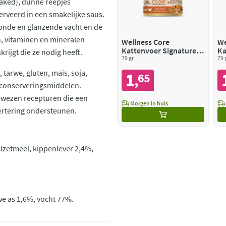
Flaked), dunne reepjes
erveerd in een smakelijke saus.
zonde en glanzende vacht en de
n, vitaminen en mineralen
Wellness Core
We
Kattenvoer Signature
Ka
rijgt die ze nodig heeft.
Selects Chunky Kip -
79 gr
Se
79 
Kalkoen
R
 tarwe, gluten, mais, soja,
1
65
,
n conserveringsmiddelen.
ewezen recepturen die een
Morgen in huis
vertering ondersteunen.
lzetmeel, kippenlever 2,4%,
we as 1,6%, vocht 77%.