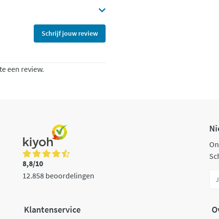
Schrijf jouw review
te een review.
Ni
On
Sch
8,8/10
12.858 beoordelingen
Klantenservice
O