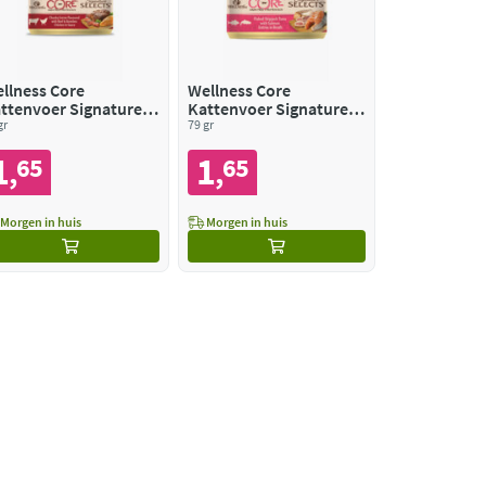
llness Core
Wellness Core
ttenvoer Signature
Kattenvoer Signature
lects Chunky Kip -
gr
Selects Flaked Tonijn -
79 gr
und
Zalm
1
1
65
65
,
,
Morgen in huis
Morgen in huis