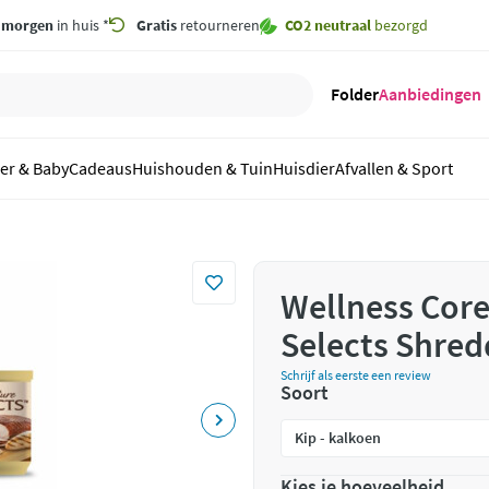
,
morgen
in huis *
Gratis
retourneren
CO2 neutraal
bezorgd
Folder
Aanbiedingen
er & Baby
Cadeaus
Huishouden & Tuin
Huisdier
Afvallen & Sport
Wellness Core
Selects Shred
Schrijf als eerste een review
Soort
Kies je hoeveelheid