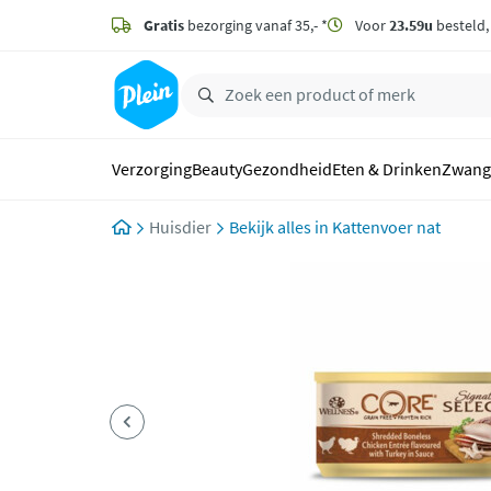
naar
hoofdinhoud
Gratis
bezorging vanaf 35,- *
Voor
23.59u
besteld
zoeken
Verzorging
Beauty
Gezondheid
Eten & Drinken
Zwang
Huisdier
Kattenvoer nat