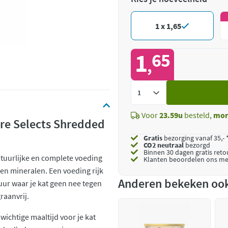
1 x 1,65
1
65
,
Voeg
toe
Voor
23.59u
besteld,
mor
ure Selects Shredded
Gratis
bezorging vanaf 35,- 
CO2 neutraal
bezorgd
Binnen 30 dagen gratis ret
atuurlijke en complete voeding
Klanten beoordelen ons me
en mineralen. Een voeding rijk
Anderen bekeken oo
uur waar je kat geen nee tegen
raanvrij.
wichtige maaltijd voor je kat