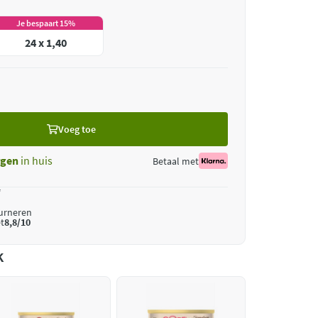
Je bespaart 15%
24 x 1,40
Voeg toe
gen
in huis
Betaal met
*
ourneren
t
8,8/10
k