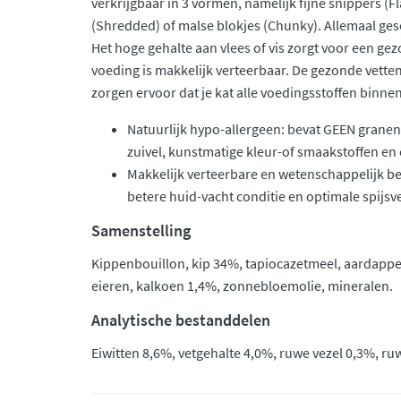
verkrijgbaar in 3 vormen, namelijk fijne snippers (
(Shredded) of malse blokjes (Chunky). Allemaal ges
Het hoge gehalte aan vlees of vis zorgt voor een ge
voeding is makkelijk verteerbaar. De gezonde vette
zorgen ervoor dat je kat alle voedingsstoffen binnenk
Natuurlijk hypo-allergeen: bevat GEEN granen,
zuivel, kunstmatige kleur-of smaakstoffen e
Makkelijk verteerbare en wetenschappelijk b
betere huid-vacht conditie en optimale spijs
Samenstelling
Kippenbouillon, kip 34%, tapiocazetmeel, aardappe
eieren, kalkoen 1,4%, zonnebloemolie, mineralen.
Analytische bestanddelen
Eiwitten 8,6%, vetgehalte 4,0%, ruwe vezel 0,3%, ru