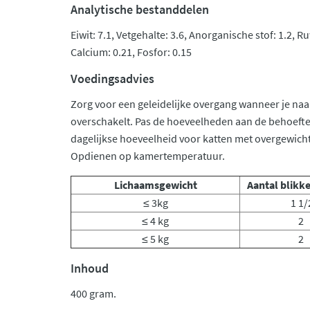
Analytische bestanddelen
Eiwit: 7.1, Vetgehalte: 3.6, Anorganische stof: 1.2, Ru
Calcium: 0.21, Fosfor: 0.15
Voedingsadvies
Zorg voor een geleidelijke overgang wanneer je na
overschakelt. Pas de hoeveelheden aan de behoefte 
dagelijkse hoeveelheid voor katten met overgewicht
Opdienen op kamertemperatuur.
Lichaamsgewicht
Aantal blikk
≤ 3kg
1 1/
≤ 4 kg
2
≤ 5 kg
2
Inhoud
400 gram.