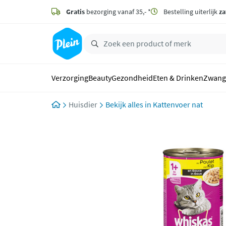
naar
hoofdinhoud
Gratis
bezorging vanaf 35,- *
Bestelling uiterlijk
za
zoeken
Verzorging
Beauty
Gezondheid
Eten & Drinken
Zwang
Huisdier
Kattenvoer nat