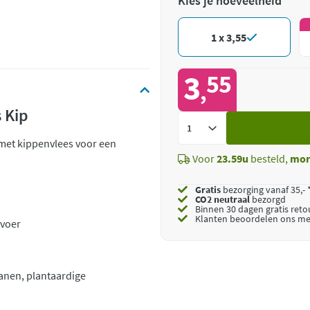
Kies je hoeveelheid
1 x 3,55
3
55
,
s Kip
Voeg
toe
met kippenvlees voor een
Voor
23.59u
besteld,
mor
Gratis
bezorging vanaf 35,- 
CO2 neutraal
bezorgd
Binnen 30 dagen gratis ret
Klanten beoordelen ons me
gvoer
ranen, plantaardige