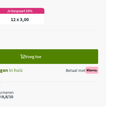
Je bespaart 16%
12 x 3,00
Voeg toe
gen
in huis
Betaal met
*
ourneren
t
8,8/10