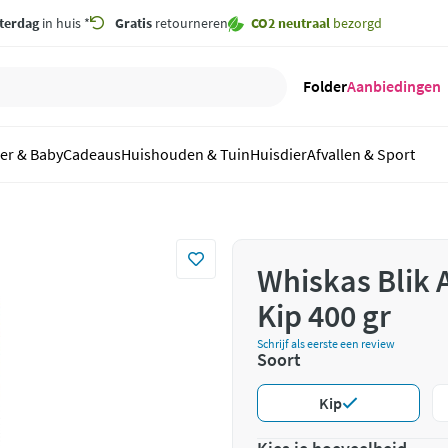
terdag
in huis *
Gratis
retourneren
CO2 neutraal
bezorgd
Folder
Aanbiedingen
er & Baby
Cadeaus
Huishouden & Tuin
Huisdier
Afvallen & Sport
Whiskas Blik 
Kip 400 gr
Schrijf als eerste een review
Soort
Kip