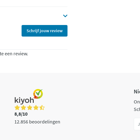
Schrijf jouw review
te een review.
Ni
On
Sch
8,8/10
12.856 beoordelingen