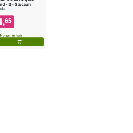
nd - B - Glucaan
tuks
4
65
,
Morgen in huis