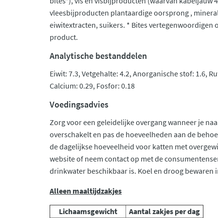
bites*), vis en visbijproducten (waarvan kabeljauw 4
vleesbijproducten plantaardige oorsprong , minerale
eiwitextracten, suikers. * Bites vertegenwoordigen 
product.
Analytische bestanddelen
Eiwit: 7.3, Vetgehalte: 4.2, Anorganische stof: 1.6, Ru
Calcium: 0.29, Fosfor: 0.18
Voedingsadvies
Zorg voor een geleidelijke overgang wanneer je na
overschakelt en pas de hoeveelheden aan de behoef
de dagelijkse hoeveelheid voor katten met overgew
website of neem contact op met de consumentenservi
drinkwater beschikbaar is. Koel en droog bewaren i
Alleen maaltijdzakjes
Lichaamsgewicht
Aantal zakjes per dag