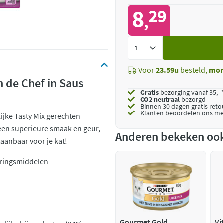
8
29
,
Voeg
toe
Voor
23.59u
besteld,
mor
 de Chef in Saus
Gratis
bezorging vanaf 35,- 
CO2 neutraal
bezorgd
Binnen 30 dagen gratis ret
Klanten beoordelen ons me
ijke Tasty Mix gerechten
r een superieure smaak en geur,
Anderen bekeken oo
aanbaar voor je kat!
eringsmiddelen
Gourmet Gold
Vi