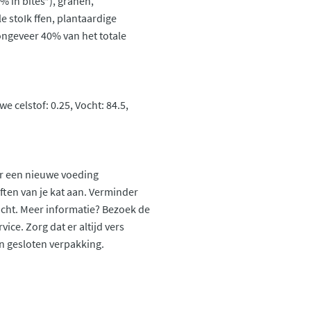
% in bites*), granen,
 stoIk ffen, plantaardige
ongeveer 40% van het totale
we celstof: 0.25, Vocht: 84.5,
ar een nieuwe voeding
ten van je kat aan. Verminder
icht. Meer informatie? Bezoek de
ce. Zorg dat er altijd vers
n gesloten verpakking.