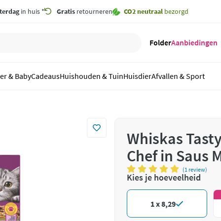
terdag
in huis *
Gratis
retourneren
CO2 neutraal
bezorgd
Folder
Aanbiedingen
er & Baby
Cadeaus
Huishouden & Tuin
Huisdier
Afvallen & Sport
Whiskas Tasty
Chef in Saus M
(1 review)
Kies je hoeveelheid
1 x 8,29