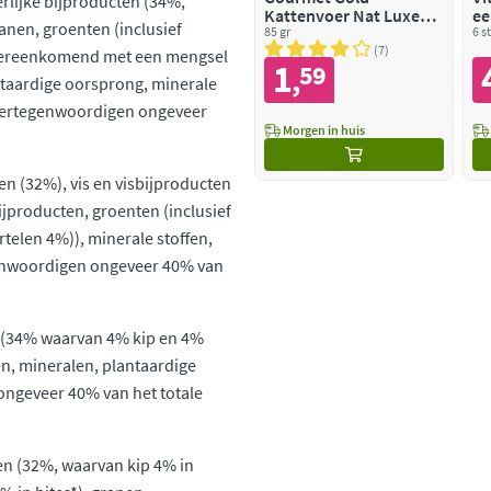
erlijke bijproducten (34%,
Kattenvoer Nat Luxe
ee
ranen, groenten (inclusief
Mix Zeevis - Spinazie
85 gr
6 s
7
vereenkomend met een mengsel
1
59
,
ntaardige oorsprong, minerale
s vertegenwoordigen ongeveer
Morgen in huis
en (32%), vis en visbijproducten
bijproducten, groenten (inclusief
telen 4%)), minerale stoffen,
egenwoordigen ongeveer 40% van
n (34% waarvan 4% kip en 4%
en, mineralen, plantaardige
 ongeveer 40% van het totale
ten (32%, waarvan kip 4% in