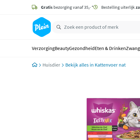
naar
hoofdinhoud
Gratis
bezorging vanaf 35,- *
Bestelling uiterlijk
za
zoeken
Verzorging
Beauty
Gezondheid
Eten & Drinken
Zwang
Huisdier
Kattenvoer nat