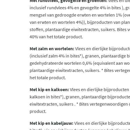
Met rundvlees, gevogelte en groenten:
vlees en di
inclusief rundvlees 4% en gevogelte 4% in bites ), g
mengsel van gedroogde erwten en wortelen 1% (o
van erwten en wortelen 4%)), bijproducten van pla
stoffen, plantaardige eiwitextracten, suikers. Bite
40% van het totale product.
Met zalm en wortelen:
Vlees en dierlijke bijproduct
(inclusief zalm 4% in bites*), granen, plantaardige 
gedehydrateerde wortelen 0,6% (equivalent aan wor
plantaardige eiwitextracten, suikers. * Bites vert
het totale product.
Met kip en kalkoen:
Vlees en dierlijke bijproducte
kalkoen in bites*), granen, plantaardige bijproduct
eiwitextracten, suikers . * Bites vertegenwoordigen
product.
Met kip en kabeljauw:
Vlees en dierlijke bijproduc