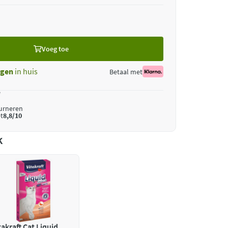
Voeg toe
gen
in huis
Betaal met
*
ourneren
t
8,8/10
k
takraft Cat Liquid