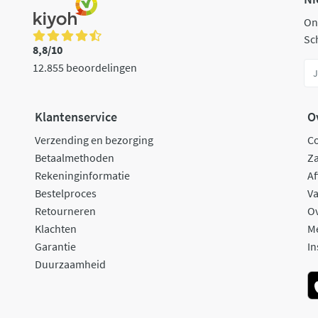
On
Sch
8,8/10
12.855 beoordelingen
Klantenservice
O
Verzending en bezorging
C
Betaalmethoden
Za
Rekeninginformatie
Af
Bestelproces
Va
Retourneren
O
Klachten
M
Garantie
In
Duurzaamheid