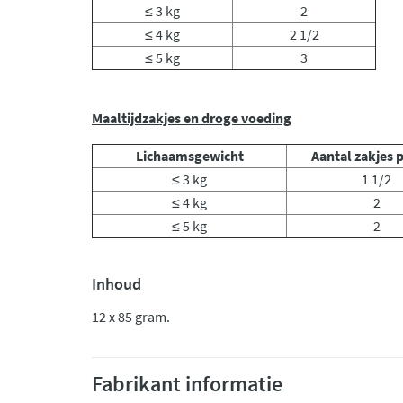
≤ 3 kg
2
≤ 4 kg
2 1/2
≤ 5 kg
3
Maaltijdzakjes en droge voeding
Lichaamsgewicht
Aantal zakjes 
≤ 3 kg
1 1/2
≤ 4 kg
2
≤ 5 kg
2
Inhoud
12 x 85 gram.
Fabrikant informatie