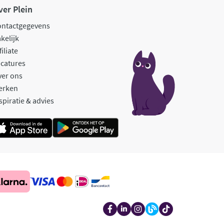
ver Plein
ontactgegevens
kelijk
filiate
catures
ver ons
erken
spiratie & advies