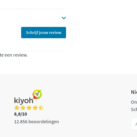
Schrijf jouw review
te een review.
Ni
On
Sch
8,8/10
12.856 beoordelingen