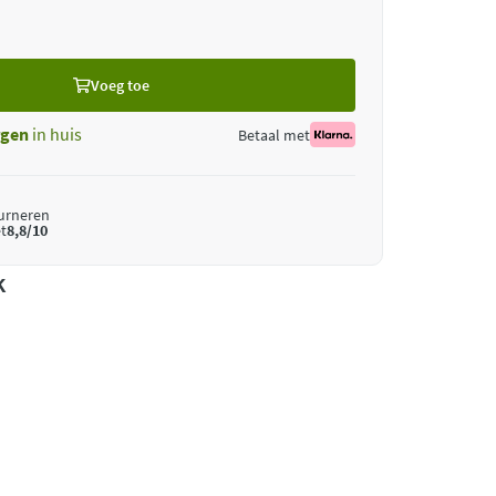
Voeg toe
gen
in huis
Betaal met
ourneren
t
8,8/10
k