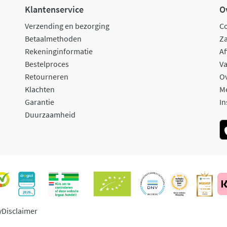
Klantenservice
O
Verzending en bezorging
C
Betaalmethoden
Za
Rekeninginformatie
Af
Bestelproces
Va
Retourneren
O
Klachten
M
Garantie
In
Duurzaamheid
y
Disclaimer