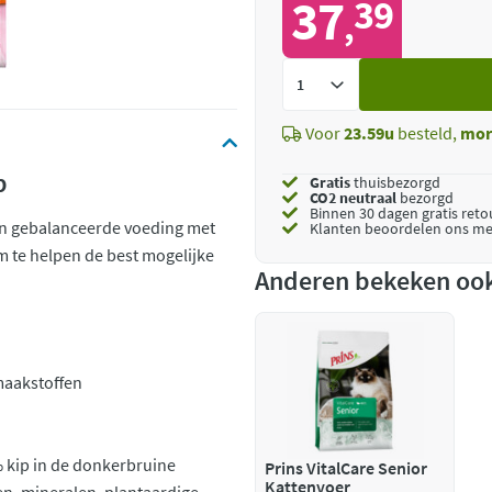
37
39
,
Voeg
toe
Voor
23.59u
besteld,
mor
p
Gratis
thuisbezorgd
CO2 neutraal
bezorgd
Binnen 30 dagen gratis ret
en gebalanceerde voeding met
Klanten beoordelen ons me
m te helpen de best mogelijke
Anderen bekeken oo
maakstoffen
% kip in de donkerbruine
Prins VitalCare Senior
Kattenvoer