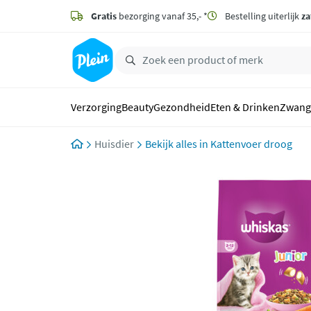
naar
hoofdinhoud
Gratis
bezorging vanaf 35,- *
Bestelling uiterlijk
za
zoeken
Verzorging
Beauty
Gezondheid
Eten & Drinken
Zwang
Huisdier
Kattenvoer droog