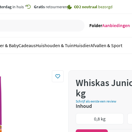
terdag
in huis *
Gratis
retourneren
CO2 neutraal
bezorgd
Folder
Aanbiedingen
er & Baby
Cadeaus
Huishouden & Tuin
Huisdier
Afvallen & Sport
Whiskas Junio
kg
Schrijf als eerste een review
Inhoud
0,8 kg