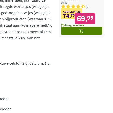
en, mineralen, plantaardige
10 kg
roogde worteltjes (wat gelijk
2
ADVIESPRIJS
 gedroogde erwtjes (wat gelijk
74
,
75
69
95
,
-en bijproducten (waarvan 0.7%
jk staat aan 4% magere melk*),
Morgen in huis
, gevulde brokken meestal 14%
 meestal elk 8% van het
Ruwe celstof: 2.0, Calcium: 1.5,
oeder.
voeder.