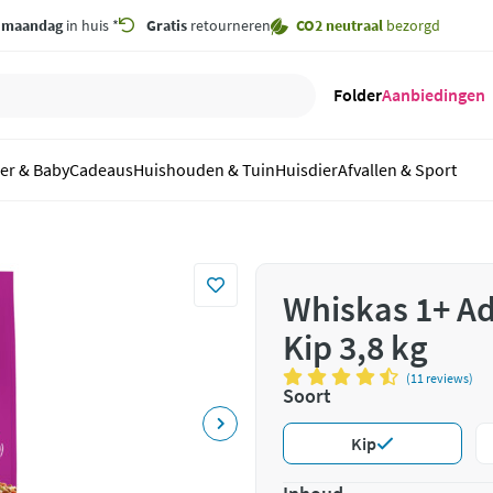
,
maandag
in huis *
Gratis
retourneren
CO2 neutraal
bezorgd
Folder
Aanbiedingen
er & Baby
Cadeaus
Huishouden & Tuin
Huisdier
Afvallen & Sport
Whiskas 1+ Ad
Kip 3,8 kg
(11 reviews)
Soort
Kip