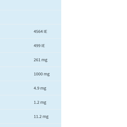
4564 IE
499 IE
261 mg
1000 mg
4.9 mg
1.2 mg
11.2 mg