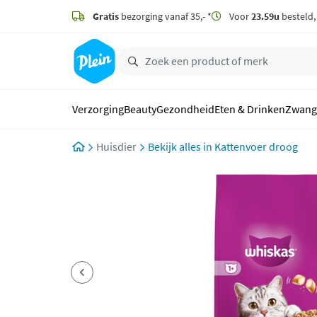
naar
hoofdinhoud
Gratis
bezorging vanaf 35,- *
Voor
23.59u
besteld
zoeken
Verzorging
Beauty
Gezondheid
Eten & Drinken
Zwang
Huisdier
Kattenvoer droog