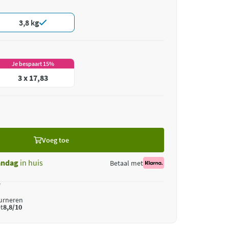
3,8 kg
Je bespaart 15%
3 x 17,83
Voeg toe
ndag
in huis
Betaal met
*
ourneren
t
8,8/10