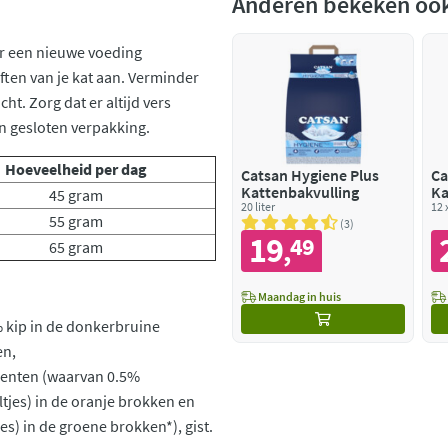
Anderen bekeken oo
ar een nieuwe voeding
ten van je kat aan. Verminder
t. Zorg dat er altijd vers
in gesloten verpakking.
Hoeveelheid per dag
Catsan Hygiene Plus
Ca
Kattenbakvulling
Ka
45 gram
20 liter
12 
55 gram
3
19
49
,
65 gram
Maandag in huis
% kip in de donkerbruine
en,
roenten (waarvan 0.5%
ltjes) in de oranje brokken en
es) in de groene brokken*), gist.