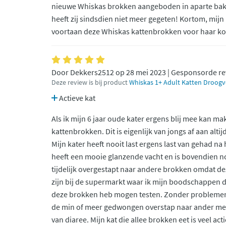
nieuwe Whiskas brokken aangeboden in aparte bak
heeft zij sindsdien niet meer gegeten! Kortom, mijn k
voortaan deze Whiskas kattenbrokken voor haar k
Door Dekkers2512 op 28 mei 2023 | Gesponsorde r
Deze review is bij product
Whiskas 1+ Adult Katten Droogvo
Actieve kat
Als ik mijn 6 jaar oude kater ergens blij mee kan ma
kattenbrokken. Dit is eigenlijk van jongs af aan altij
Mijn kater heeft nooit last ergens last van gehad na
heeft een mooie glanzende vacht en is bovendien no
tijdelijk overgestapt naar andere brokken omdat d
zijn bij de supermarkt waar ik mijn boodschappen do
deze brokken heb mogen testen. Zonder problemen 
de min of meer gedwongen overstap naar ander merk
van diaree. Mijn kat die allee brokken eet is veel act