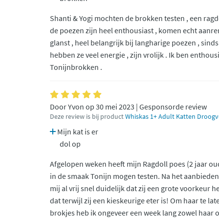
Shanti & Yogi mochten de brokken testen , een ragdo
de poezen zijn heel enthousiast , komen echt aanren
glanst , heel belangrijk bij langharige poezen , sind
hebben ze veel energie , zijn vrolijk . Ik ben entho
Tonijnbrokken .
Door Yvon op 30 mei 2023 | Gesponsorde review
Deze review is bij product
Whiskas 1+ Adult Katten Droogvo
Mijn kat is er
dol op
Afgelopen weken heeft mijn Ragdoll poes (2 jaar o
in de smaak Tonijn mogen testen. Na het aanbiede
mij al vrij snel duidelijk dat zij een grote voorkeur
dat terwijl zij een kieskeurige eter is! Om haar te 
brokjes heb ik ongeveer een week lang zowel haar 