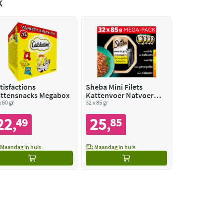
k
tisfactions
Sheba Mini Filets
ttensnacks Megabox
Kattenvoer Natvoer
x 60 gr
Gevogelte in Saus Mega
32 x 85 gr
Pack Kuipjes
22
25
49
85
,
,
Maandag in huis
Maandag in huis