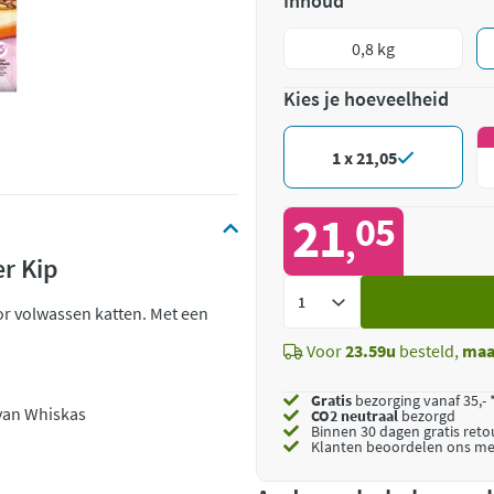
Inhoud
0,8 kg
Kies je hoeveelheid
1 x 21,05
21
05
,
r Kip
Voeg
or volwassen katten. Met een
toe
Voor
23.59u
besteld,
maa
Gratis
bezorging vanaf 35,- 
 van Whiskas
CO2 neutraal
bezorgd
Binnen 30 dagen gratis ret
Klanten beoordelen ons me