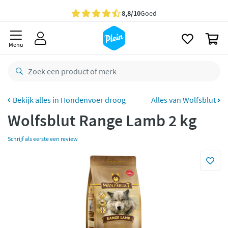
naar
oofdinhoud
Gratis
bezorging vanaf 35,- *
zoeken
0
Voor
23.59u
besteld,
morgen
in huis *
Menu
Gratis
retourneren
8,8/10
Goed
CO2 neutraal
bezorgd
Hondenvoer droog
Alles van Wolfsblut
Wolfsblut Range Lamb 2 kg
Betaal met Klarna
Schrijf als eerste een review