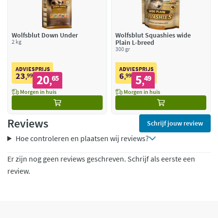
Wolfsblut Down Under
Wolfsblut Squashies wide
2 kg
Plain L-breed
300 gr
ADVIESPRIJS
ADVIESPRIJS
23
6
99
20
99
5
,
65
,
49
,
,
Morgen in huis
Morgen in huis
Reviews
Schrijf jouw review
Hoe controleren en plaatsen wij reviews?
Er zijn nog geen reviews geschreven. Schrijf als eerste een
review.