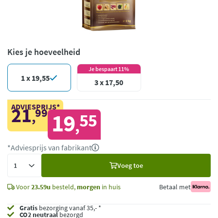
Kies je hoeveelheid
Je bespaart 11%
1 x 19,55
3 x 17,50
ADVIESPRIJS*
21
99
,
19
55
,
*Adviesprijs van fabrikant
Voeg
Voeg toe
toe
Voor
23.59u
besteld,
morgen
in huis
Betaal met
Gratis
bezorging vanaf 35,- *
CO2 neutraal
bezorgd