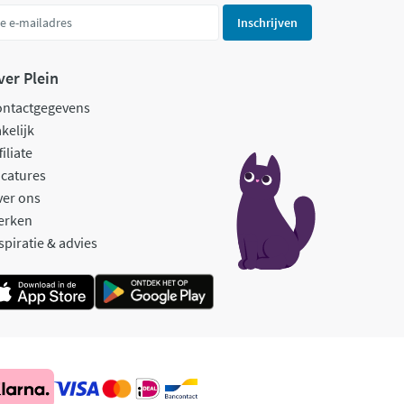
Inschrijven
ver Plein
ontactgegevens
kelijk
filiate
catures
ver ons
erken
spiratie & advies