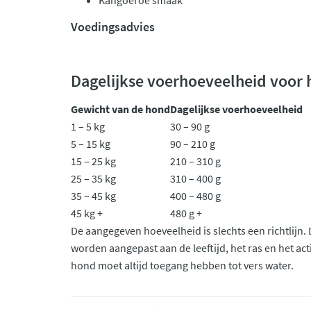
Kangoeroe smaak
Voedingsadvies
Dagelijkse voerhoeveelheid voor
Gewicht van de hond
Dagelijkse voerhoeveelheid
1 – 5 kg
30 – 90 g
5 – 15 kg
90 – 210 g
15 – 25 kg
210 – 310 g
25 – 35 kg
310 – 400 g
35 – 45 kg
400 – 480 g
45 kg +
480 g +
De aangegeven hoeveelheid is slechts een richtlijn
worden aangepast aan de leeftijd, het ras en het act
hond moet altijd toegang hebben tot vers water.