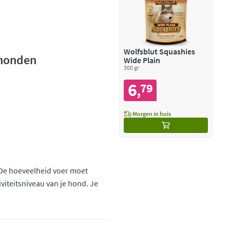
Wolfsblut Squashies
 honden
Wide Plain
300 gr
6
79
,
Morgen in huis
. De hoeveelheid voer moet
iviteitsniveau van je hond. Je