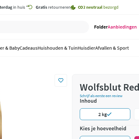
terdag
in huis *
Gratis
retourneren
CO2 neutraal
bezorgd
Folder
Aanbiedingen
er & Baby
Cadeaus
Huishouden & Tuin
Huisdier
Afvallen & Sport
Wolfsblut Red
Schrijf als eerste een review
Inhoud
2 kg
Kies je hoeveelheid