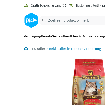
naar
hoofdinhoud
Gratis
bezorging vanaf 35,- *
Bestelling uiterlijk
za
zoeken
Verzorging
Beauty
Gezondheid
Eten & Drinken
Zwang
Huisdier
Hondenvoer droog