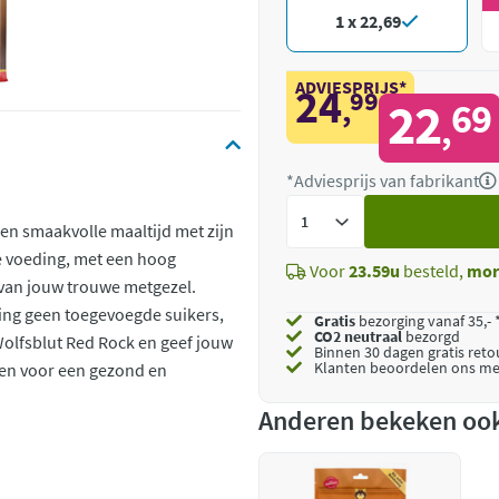
1 x 22,69
ADVIESPRIJS*
24
99
,
22
69
,
*Adviesprijs van fabrikant
Voeg
n smaakvolle maaltijd met zijn
toe
e voeding, met een hoog
Voor
23.59u
besteld,
mor
 van jouw trouwe metgezel.
ng geen toegevoegde suikers,
Gratis
bezorging vanaf 35,- 
CO2 neutraal
bezorgd
olfsblut Red Rock en geef jouw
Binnen 30 dagen gratis ret
Klanten beoordelen ons me
en voor een gezond en
Anderen bekeken oo