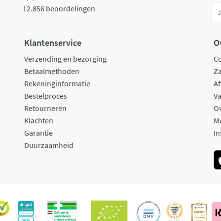
12.856 beoordelingen
Klantenservice
O
Verzending en bezorging
C
Betaalmethoden
Za
Rekeninginformatie
Af
Bestelproces
Va
Retourneren
O
Klachten
M
Garantie
In
Duurzaamheid