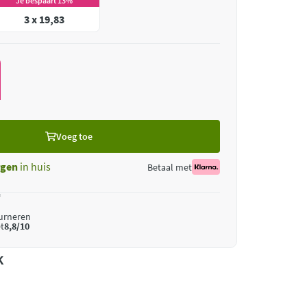
Je bespaart 13%
3 x 19,83
Voeg toe
gen
in huis
Betaal met
*
ourneren
t
8,8/10
k