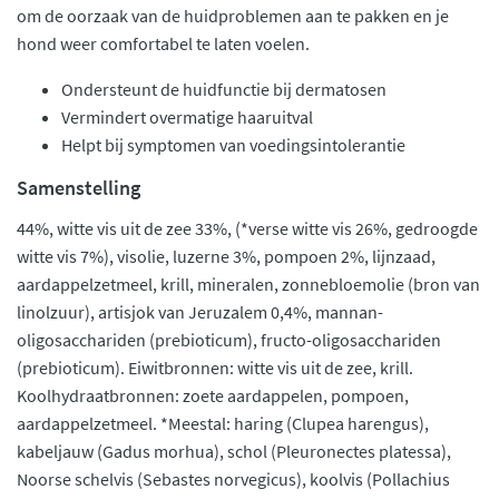
om de oorzaak van de huidproblemen aan te pakken en je
hond weer comfortabel te laten voelen.
Ondersteunt de huidfunctie bij dermatosen
Vermindert overmatige haaruitval
Helpt bij symptomen van voedingsintolerantie
Samenstelling
44%, witte vis uit de zee 33%, (*verse witte vis 26%, gedroogde
witte vis 7%), visolie, luzerne 3%, pompoen 2%, lijnzaad,
aardappelzetmeel, krill, mineralen, zonnebloemolie (bron van
linolzuur), artisjok van Jeruzalem 0,4%, mannan-
oligosacchariden (prebioticum), fructo-oligosacchariden
(prebioticum). Eiwitbronnen: witte vis uit de zee, krill.
Koolhydraatbronnen: zoete aardappelen, pompoen,
aardappelzetmeel. *Meestal: haring (Clupea harengus),
kabeljauw (Gadus morhua), schol (Pleuronectes platessa),
Noorse schelvis (Sebastes norvegicus), koolvis (Pollachius