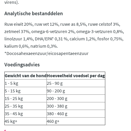
virens).
Analytische bestanddelen
Ruw eiwit 20%, ruw vet 12%, ruwe as 8,5%, ruwe celstof 3%,
zetmeel 37%, omega-6-vetzuren 2%, omega-3-vetzuren 0,8%,
linolzuur 1,4%, DHA/EPA* 0,31 %, calcium 1,2%, fosfor 0,75%,
kalium 0,6%, natrium 0,3%.
*Docosahexaeenzuur/eicosapentaeenzuur
Voedingsadvies
Gewicht van de hond
Hoeveelheid voedsel per dag
1 - 5 kg
25 - 90 g
5 - 15 kg
90 - 200 g
15 - 25 kg
200 - 300 g
25 - 35 kg
300 - 380 g
35 - 45 kg
380 - 460 g
45 kg+
460 g+