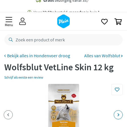
naar
oofdinhoud
Gratis
bezorging vanaf 35,- *
zoeken
0
Voor
23.59u
besteld,
maandag
in huis *
Menu
Gratis
retourneren
8,8/10
Goed
CO2 neutraal
bezorgd
Hondenvoer droog
Alles van Wolfsblut
Wolfsblut VetLine Skin 12 kg
Betaal met Klarna
Schrijf als eerste een review