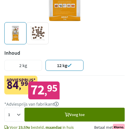
Inhoud
2 kg
12 kg
ADVIESPRIJS*
84
99
,
72
95
,
*Adviesprijs van fabrikant
Voeg
Voeg toe
toe
Voor
23.59u
besteld,
maandag
in huis
Betaal met