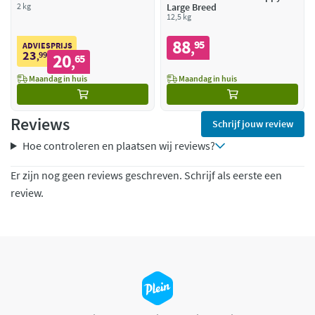
2 kg
Large Breed
12,5 kg
88
95
,
ADVIESPRIJS
23
99
20
,
65
,
Maandag in huis
Maandag in huis
Reviews
Schrijf jouw review
Hoe controleren en plaatsen wij reviews?
Er zijn nog geen reviews geschreven. Schrijf als eerste een
review.