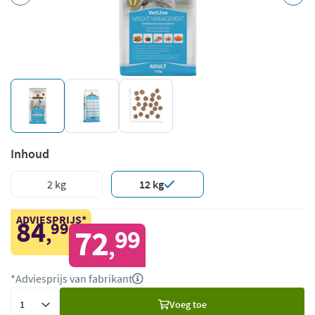
Inhoud
2 kg
12 kg
ADVIESPRIJS*
84
99
,
72
99
,
*Adviesprijs van fabrikant
Voeg
Voeg toe
toe