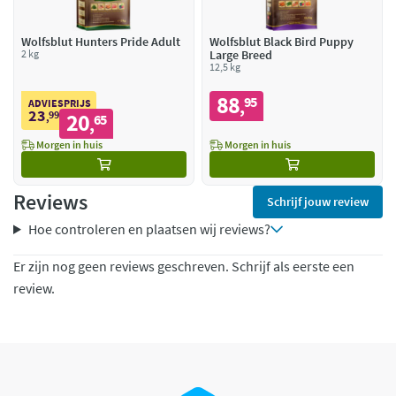
Wolfsblut Hunters Pride Adult
Wolfsblut Black Bird Puppy
2 kg
Large Breed
12,5 kg
88
95
,
ADVIESPRIJS
23
99
20
,
65
,
Morgen in huis
Morgen in huis
Reviews
Schrijf jouw review
Hoe controleren en plaatsen wij reviews?
Er zijn nog geen reviews geschreven. Schrijf als eerste een
review.