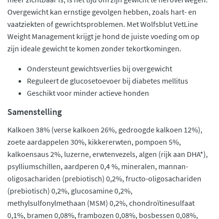
Overgewicht kan ernstige gevolgen hebben, zoals hart- en
vaatziekten of gewrichtsproblemen. Met Wolfsblut VetLine
Weight Management krijgt je hond de juiste voeding om op
zijn ideale gewicht te komen zonder tekortkomingen.
Ondersteunt gewichtsverlies bij overgewicht
Reguleert de glucosetoevoer bij diabetes mellitus
Geschikt voor minder actieve honden
Samenstelling
Kalkoen 38% (verse kalkoen 26%, gedroogde kalkoen 12%),
zoete aardappelen 30%, kikkererwten, pompoen 5%,
kalkoensaus 2%, luzerne, erwtenvezels, algen (rijk aan DHA*),
psylliumschillen, aardperen 0,4 %, mineralen, mannan-
oligosachariden (prebiotisch) 0,2%, fructo-oligosachariden
(prebiotisch) 0,2%, glucosamine 0,2%,
methylsulfonylmethaan (MSM) 0,2%, chondroïtinesulfaat
0,1%, bramen 0,08%, frambozen 0,08%, bosbessen 0,08%,