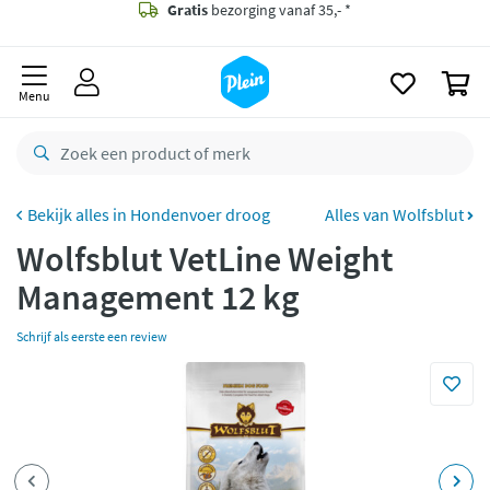
naar
oofdinhoud
Gratis
bezorging vanaf 35,- *
zoeken
0
Bestelling uiterlijk
zaterdag
in huis *
Menu
Gratis
retourneren
8,8/10
Goed
CO2 neutraal
bezorgd
Hondenvoer droog
Alles van Wolfsblut
Wolfsblut VetLine Weight
Betaal met Klarna
Management 12 kg
Schrijf als eerste een review