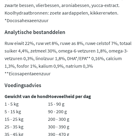
zwarte bessen, vlierbessen, aroniabessen, yucca-extract.
Koolhydraatbronnen: zoete aardappelen, kikkererwten.
*Docosahexaeenzuur
Analytische bestanddelen
Ruw eiwit 22%, ruw vet 8%, ruwe as 8%, ruwe celstof 7%, totaal
suiker 4,4%, zetmeel 30%, omega-6-vetzuren 1,8%, omega-3-
vetzuren 0,3%, linolzuur 1,8%, DHA*/EPA** 0,16%, calcium
1,3%, fosfor 1%, kalium 0,9%, natrium 0,3%
**Eicosapentaeenzuur
Voedingsadvies
Gewicht van de hond
Hoeveelheid per dag
1 - 5 kg
15 - 90 g
5 - 15 kg
90 - 200 g
15 - 25 kg
200 - 300 g
25 - 35 kg
300 - 390 g
35 - 45 kg
390 - 470 g