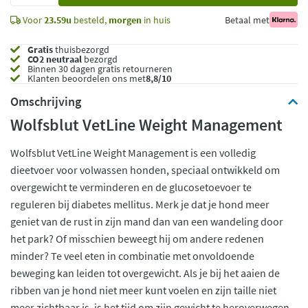
Voor
23.59u
besteld,
morgen
in huis
Betaal met
Gratis
thuisbezorgd
CO2 neutraal
bezorgd
Binnen 30 dagen gratis retourneren
Klanten beoordelen ons met
8,8/10
Omschrijving
Wolfsblut VetLine Weight Management
Wolfsblut VetLine Weight Management is een volledig
dieetvoer voor volwassen honden, speciaal ontwikkeld om
overgewicht te verminderen en de glucosetoevoer te
reguleren bij diabetes mellitus. Merk je dat je hond meer
geniet van de rust in zijn mand dan van een wandeling door
het park? Of misschien beweegt hij om andere redenen
minder? Te veel eten in combinatie met onvoldoende
beweging kan leiden tot overgewicht. Als je bij het aaien de
ribben van je hond niet meer kunt voelen en zijn taille niet
meer zichtbaar is, is het tijd om zijn gewicht te heroverwegen.