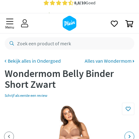
naar
oofdinhoud
Gratis
bezorging vanaf 35,- *
zoeken
0
Bestelling uiterlijk
zaterdag
in huis *
Menu
Gratis
retourneren
8,8/10
Goed
CO2 neutraal
bezorgd
Ondergoed
Alles van Wondermom
Wondermom Belly Binder
Betaal met Klarna
Short Zwart
Schrijf als eerste een review