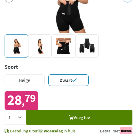
Soort
Beige
Zwart
28
79
,
Voeg
Voeg toe
toe
Bestelling uiterlijk
woensdag
in huis
Betaal met