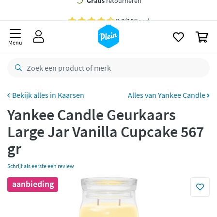
naar
oofdinhoud
Gratis
bezorging vanaf 35,- *
zoeken
0
Bestelling uiterlijk
maandag
in huis *
Menu
Gratis
retourneren
8,8/10
Goed
CO2 neutraal
bezorgd
Kaarsen
Alles van Yankee Candle
Yankee Candle Geurkaars
Betaal met Klarna
Large Jar Vanilla Cupcake 567
gr
Schrijf als eerste een review
aanbieding