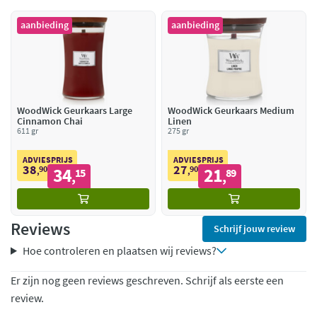
aanbieding
aanbieding
WoodWick Geurkaars Large
WoodWick Geurkaars Medium
Cinnamon Chai
Linen
611 gr
275 gr
ADVIESPRIJS
ADVIESPRIJS
38
27
90
34
90
21
,
15
,
89
,
,
Reviews
Schrijf jouw review
Hoe controleren en plaatsen wij reviews?
Er zijn nog geen reviews geschreven. Schrijf als eerste een
review.