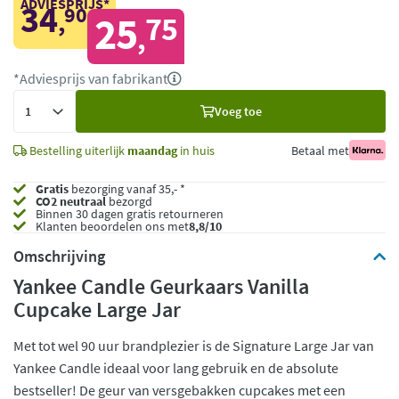
ADVIESPRIJS*
34
90
,
25
75
,
*Adviesprijs van fabrikant
Voeg
Voeg toe
toe
Bestelling uiterlijk
maandag
in huis
Betaal met
Gratis
bezorging vanaf 35,- *
CO2 neutraal
bezorgd
Binnen 30 dagen gratis retourneren
Klanten beoordelen ons met
8,8/10
Omschrijving
Yankee Candle Geurkaars Vanilla
Cupcake Large Jar
Met tot wel 90 uur brandplezier is de Signature Large Jar van
Yankee Candle ideaal voor lang gebruik en de absolute
bestseller! De geur van versgebakken cupcakes met een