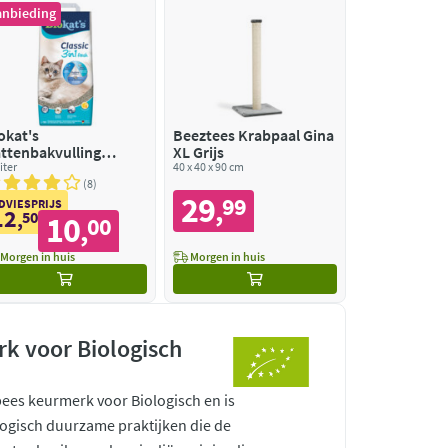
anbieding
okat's
Beeztees Krabpaal Gina
ttenbakvulling
XL Grijs
assic Fresh Cotton
iter
40 x 40 x 90 cm
ossom
8
29
99
,
DVIESPRIJS
12
,
50
10
00
,
Morgen in huis
Morgen in huis
k voor Biologisch
pees keurmerk voor Biologisch en is
ogisch duurzame praktijken die de