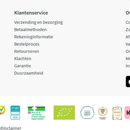
Klantenservice
O
Verzending en bezorging
C
Betaalmethoden
Za
Rekeninginformatie
Af
Bestelproces
Va
Retourneren
O
Klachten
M
Garantie
In
Duurzaamheid
y
Disclaimer