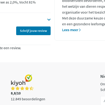
biodiversiteit bevorderen,
uwe as 2,0%, Vocht 81%
het welzijn van dieren resp
organisatie voor het toezic
Met deze duurzame keuze d
en een gezondere leefomge
Lees meer
Schrijf jouw review
te een review.
Ni
On
Sch
8,8/10
12.849 beoordelingen