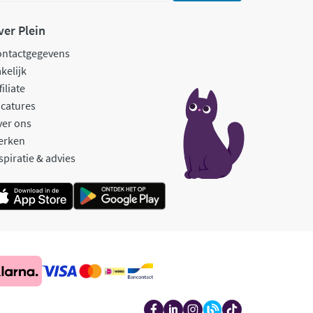
ver Plein
ontactgegevens
kelijk
filiate
catures
ver ons
erken
spiratie & advies