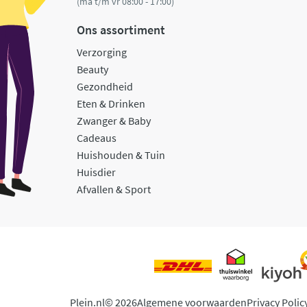
(ma t/m vr 08:00 - 17:00)
Ons assortiment
Verzorging
Beauty
Gezondheid
Eten & Drinken
Zwanger & Baby
Cadeaus
Huishouden & Tuin
Huisdier
Afvallen & Sport
Plein.nl
© 2026
Algemene voorwaarden
Privacy Polic