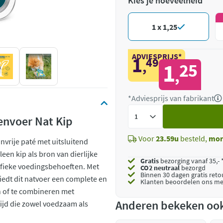
Kies je hoeveelheid
1 x 1,25
ADVIESPRIJS*
1
49
,
1
25
,
*Adviesprijs van fabrikant
Voeg
tenvoer Nat Kip
toe
Voor
23.59u
besteld,
mor
anvrije paté met uitsluitend
lleen kip als bron van dierlijke
Gratis
bezorging vanaf 35,- 
cifieke voedingsbehoeften. Met
CO2 neutraal
bezorgd
Binnen 30 dagen gratis ret
biedt dit natvoer een complete en
Klanten beoordelen ons me
n of te combineren met
Anderen bekeken oo
tijd die zowel voedzaam als