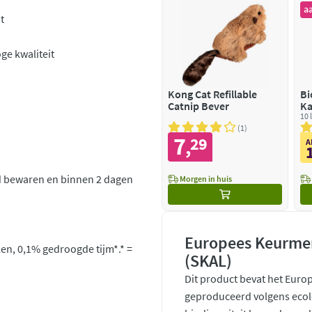
a
t
ge kwaliteit
Kong Cat Refillable
Bi
Catnip Bever
Ka
Cl
10 l
Bl
1
7
29
,
A
 bewaren en binnen 2 dagen
Morgen in huis
Europees Keurmer
len, 0,1% gedroogde tijm*.* =
(SKAL)
Dit product bevat het Euro
geproduceerd volgens ecol