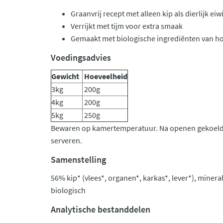
Graanvrij recept met alleen kip als dierlijk eiwi
Verrijkt met tijm voor extra smaak
Gemaakt met biologische ingrediënten van ho
Voedingsadvies
Gewicht
Hoeveelheid
3kg
200g
4kg
200g
5kg
250g
Bewaren op kamertemperatuur. Na openen gekoeld
serveren.
Samenstelling
56% kip* (vlees*, organen*, karkas*, lever*), minera
biologisch
Analytische bestanddelen