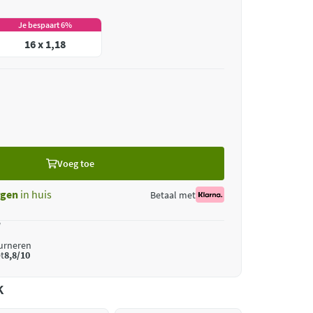
Je bespaart 6%
16 x 1,18
Voeg toe
gen
in huis
Betaal met
*
ourneren
t
8,8/10
k