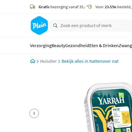
naar
hoofdinhoud
Gratis
bezorging vanaf 35,- *
Voor
23.59u
besteld
zoeken
Verzorging
Beauty
Gezondheid
Eten & Drinken
Zwang
Huisdier
Kattenvoer nat