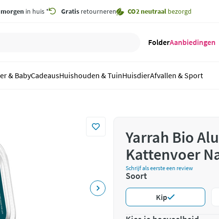
,
morgen
in huis *
Gratis
retourneren
CO2 neutraal
bezorgd
Folder
Aanbiedingen
er & Baby
Cadeaus
Huishouden & Tuin
Huisdier
Afvallen & Sport
Yarrah Bio Alu
Kattenvoer Na
Schrijf als eerste een review
Soort
Kip