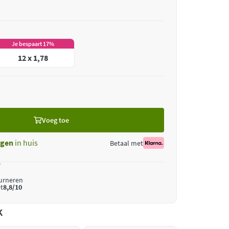
Je bespaart 17%
12 x 1,78
Voeg toe
gen
in huis
Betaal met
*
ourneren
t
8,8/10
k