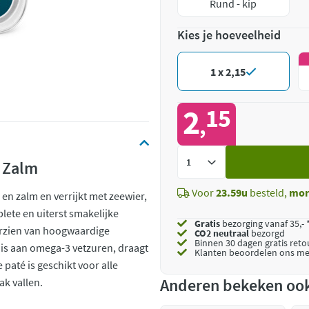
Rund - kip
Kies je hoeveelheid
1 x 2,15
2
15
,
Voeg
& Zalm
toe
Voor
23.59u
besteld,
mor
p en zalm en verrijkt met zeewier,
lete en uiterst smakelijke
Gratis
bezorging vanaf 35,- 
orzien van hoogwaardige
CO2 neutraal
bezorgd
Binnen 30 dagen gratis ret
 is aan omega-3 vetzuren, draagt
Klanten beoordelen ons me
paté is geschikt voor alle
Anderen bekeken oo
ak vallen.