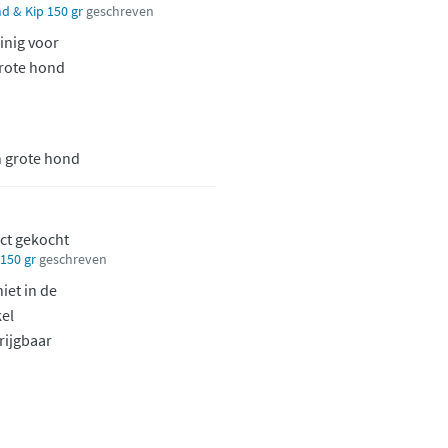
d & Kip 150 gr
geschreven
inig voor
rote hond
n grote hond
ct gekocht
150 gr
geschreven
iet in de
el
rijgbaar