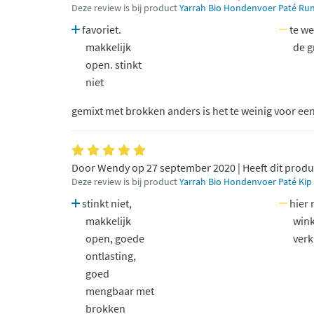
Deze review is bij product
Yarrah Bio Hondenvoer Paté Run
favoriet.
te we
makkelijk
de g
open. stinkt
niet
gemixt met brokken anders is het te weinig voor ee
Door Wendy op 27 september 2020 | Heeft dit produ
Deze review is bij product
Yarrah Bio Hondenvoer Paté Kip 
stinkt niet,
hier n
makkelijk
wink
open, goede
verk
ontlasting,
goed
mengbaar met
brokken