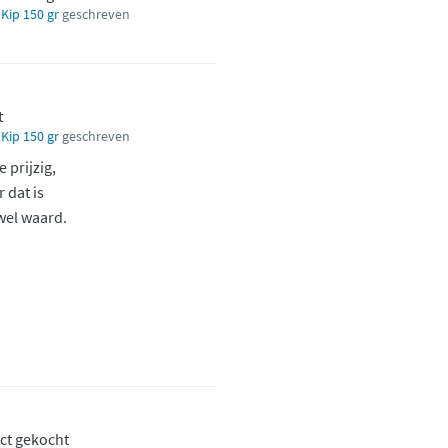
Kip 150 gr
geschreven
t
Kip 150 gr
geschreven
 prijzig,
 dat is
wel waard.
ct gekocht