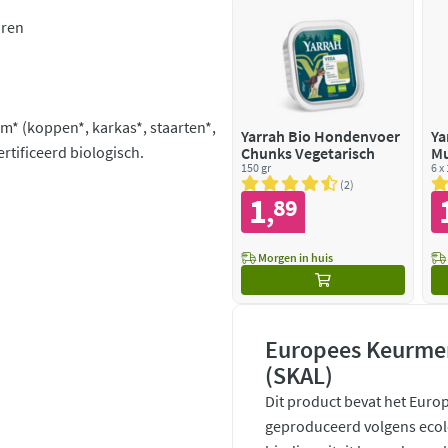
uren
lm* (koppen*, karkas*, staarten*,
Yarrah Bio Hondenvoer
Ya
rtificeerd biologisch.
Chunks Vegetarisch
Mu
150 gr
Gr
6 x
& 
2
1
89
,
Morgen in huis
Europees Keurmer
(SKAL)
Dit product bevat het Euro
geproduceerd volgens ecol