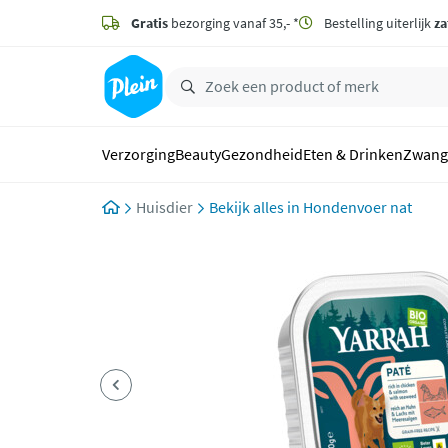
naar
hoofdinhoud
Gratis
bezorging vanaf 35,- *
Bestelling uiterlijk
za
zoeken
Verzorging
Beauty
Gezondheid
Eten & Drinken
Zwang
Huisdier
Hondenvoer nat