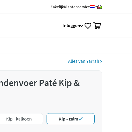
Zakelijk
Klantenservice
0
Inloggen
Alles van Yarrah
ndenvoer Paté Kip &
Kip - kalkoen
Kip - zalm