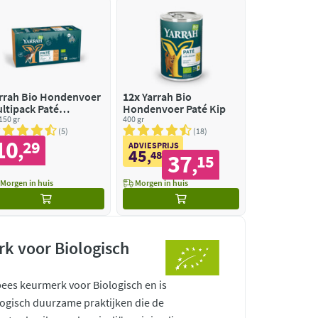
rrah Bio Hondenvoer
12x
Yarrah Bio
ltipack Paté
Hondenvoer Paté Kip
aanvrij Kip & Kalkoen
 150 gr
400 gr
Rund
5
18
10
29
,
ADVIESPRIJS
45
,
48
37
15
,
Morgen in huis
Morgen in huis
k voor Biologisch
pees keurmerk voor Biologisch en is
ogisch duurzame praktijken die de