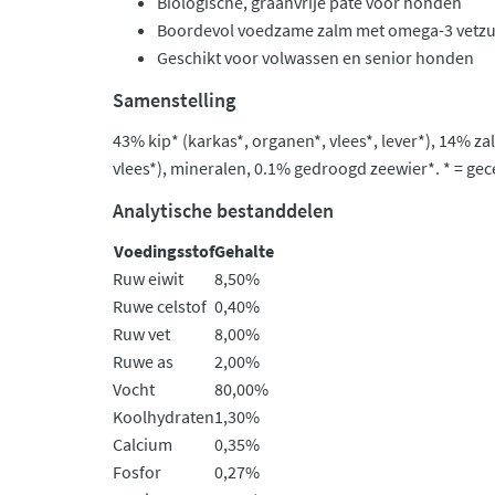
Biologische, graanvrije paté voor honden
Boordevol voedzame zalm met omega-3 vetz
Geschikt voor volwassen en senior honden
Samenstelling
43% kip* (karkas*, organen*, vlees*, lever*), 14% za
vlees*), mineralen, 0.1% gedroogd zeewier*. * = gece
Analytische bestanddelen
Voedingsstof
Gehalte
Ruw eiwit
8,50%
Ruwe celstof
0,40%
Ruw vet
8,00%
Ruwe as
2,00%
Vocht
80,00%
Koolhydraten
1,30%
Calcium
0,35%
Fosfor
0,27%