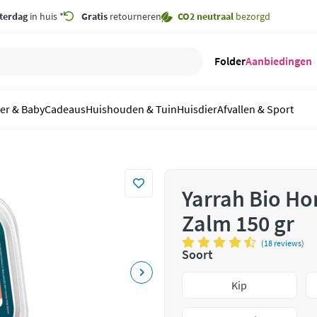
terdag
in huis *
Gratis
retourneren
CO2 neutraal
bezorgd
Folder
Aanbiedingen
er & Baby
Cadeaus
Huishouden & Tuin
Huisdier
Afvallen & Sport
Yarrah Bio Ho
Zalm 150 gr
(18 reviews)
Soort
Kip