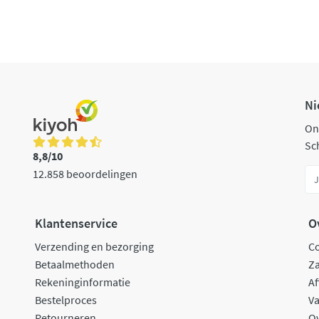
Ni
On
Sch
8,8/10
12.858 beoordelingen
Klantenservice
O
Verzending en bezorging
C
Betaalmethoden
Za
Rekeninginformatie
Af
Bestelproces
Va
Retourneren
O