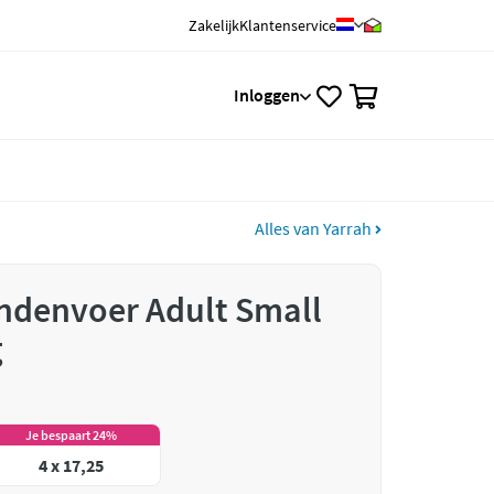
Zakelijk
Klantenservice
0
Inloggen
Alles van Yarrah
ndenvoer Adult Small
g
Je bespaart 24%
4 x 17,25