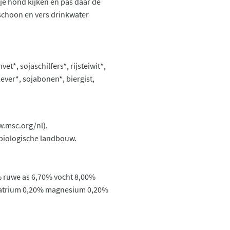
r je hond kijken en pas daar de
 schoon en vers drinkwater
t*, sojaschilfers*, rijsteiwit*,
ver*, sojabonen*, biergist,
w.msc.org/nl).
 biologische landbouw.
% ruwe as 6,70% vocht 8,00%
natrium 0,20% magnesium 0,20%