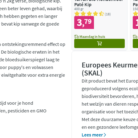
'n 2kg verse, biologische kip.
Paté Kip
Pa
een beter leven gehad, waarbij
400 gr
150
18
ch hebben gegeten en langer
3
79
,
r bevat kip vanwege de goede
Maandag in huis
en ontstekingsremmend effect op
 De biologische erwten in het
 de bloedsuikerspiegel laag te
Europees Keurmer
voor puppy's en volwassen
(SKAL)
eiwitgehalte voor extra energie
Dit product bevat het Euro
geproduceerd volgens ecol
biodiversiteit bevorderen,
ijd voor je hond
het welzijn van dieren resp
ffen, pesticiden en GMO
organisatie voor het toezic
Met deze duurzame keuze d
en een gezondere leefomge
Lees meer