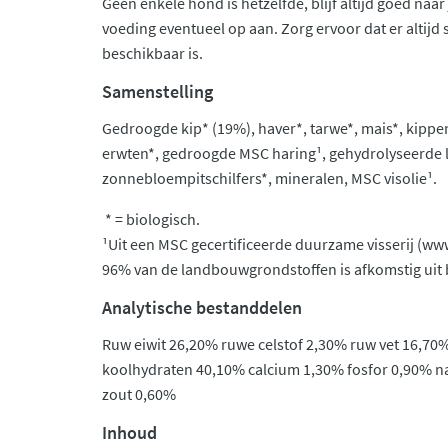
Geen enkele hond is hetzelfde, blijf altijd goed naa
voeding eventueel op aan. Zorg ervoor dat er altijd
beschikbaar is.
Samenstelling
Gedroogde kip* (19%), haver*, tarwe*, mais*, kippenve
erwten*, gedroogde MSC haring¹, gehydrolyseerde le
zonnebloempitschilfers*, mineralen, MSC visolie¹.
* = biologisch.
¹Uit een MSC gecertificeerde duurzame visserij (ww
96% van de landbouwgrondstoffen is afkomstig uit
Analytische bestanddelen
Ruw eiwit 26,20% ruwe celstof 2,30% ruw vet 16,70
koolhydraten 40,10% calcium 1,30% fosfor 0,90% 
zout 0,60%
Inhoud