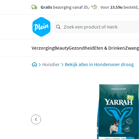
naar
hoofdinhoud
Gratis
bezorging vanaf 35,- *
Voor
23.59u
besteld
zoeken
Verzorging
Beauty
Gezondheid
Eten & Drinken
Zwang
Huisdier
Hondenvoer droog