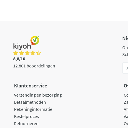
Ni
On
Sch
8,8/10
12.861 beoordelingen
Klantenservice
O
Verzending en bezorging
C
Betaalmethoden
Za
Rekeninginformatie
Af
Bestelproces
Va
Retourneren
O