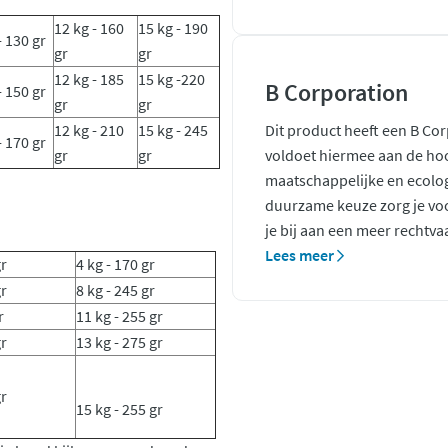
12 kg - 160
15 kg - 190
- 130 gr
gr
gr
12 kg - 185
15 kg -220
B Corporation
- 150 gr
gr
gr
12 kg - 210
15 kg - 245
Dit product heeft een B Co
- 170 gr
gr
gr
voldoet hiermee aan de ho
maatschappelijke en ecolo
duurzame keuze zorg je voo
je bij aan een meer rechtva
Lees meer
gr
4 kg - 170 gr
gr
8 kg - 245 gr
r
11 kg - 255 gr
gr
13 kg - 275 gr
gr
15 kg - 255 gr