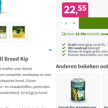
22
55
,
Voeg
toe
Voor
23.59u
besteld,
maa
Gratis
bezorging vanaf 35,- 
CO2 neutraal
bezorgd
Binnen 30 dagen gratis ret
Klanten beoordelen ons me
l Breed Kip
Anderen bekeken oo
e erwten voor kleine
een complete, voedzame en zeer
 volwassen hond. Zuiver
eur- en smaakstoffen, pesticiden
selecteerd. Zo krijgt je hond
Yarrah Bio Hondenvoer
Ya