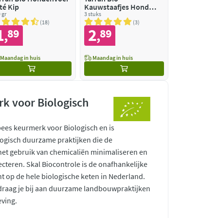
té Kip
Kauwstaafjes Hond
 gr
Rund
3 stuks
18
3
1
2
89
89
,
,
Maandag in huis
Maandag in huis
k voor Biologisch
pees keurmerk voor Biologisch en is
ogisch duurzame praktijken die de
 het gebruik van chemicaliën minimaliseren en
ecteren. Skal Biocontrole is de onafhankelijke
ht op de hele biologische keten in Nederland.
raag je bij aan duurzame landbouwpraktijken
ving.