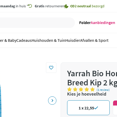
,
maandag
in huis *
Gratis
retourneren
CO2 neutraal
bezorgd
Folder
Aanbiedingen
er & Baby
Cadeaus
Huishouden & Tuin
Huisdier
Afvallen & Sport
Yarrah Bio Ho
Breed Kip 2 k
(1 review)
Kies je hoeveelheid
1 x 22,55