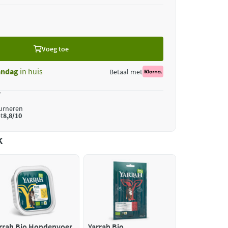
Voeg toe
ndag
in huis
Betaal met
*
ourneren
t
8,8/10
k
rrah Bio Hondenvoer
Yarrah Bio