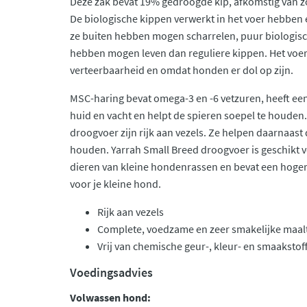
Deze zak bevat 19% gedroogde kip, afkomstig van zo
De biologische kippen verwerkt in het voer hebben 
ze buiten hebben mogen scharrelen, puur biologis
hebben mogen leven dan reguliere kippen. Het voe
verteerbaarheid en omdat honden er dol op zijn.
MSC-haring bevat omega-3 en -6 vetzuren, heeft e
huid en vacht en helpt de spieren soepel te houden.
droogvoer zijn rijk aan vezels. Ze helpen daarnaast
houden. Yarrah Small Breed droogvoer is geschikt 
dieren van kleine hondenrassen en bevat een hoger 
voor je kleine hond.
Rijk aan vezels
Complete, voedzame en zeer smakelijke maalt
Vrij van chemische geur-, kleur- en smaaksto
Voedingsadvies
Volwassen hond: