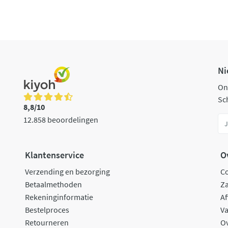
Ni
On
Sch
8,8/10
12.858 beoordelingen
Klantenservice
O
Verzending en bezorging
C
Betaalmethoden
Za
Rekeninginformatie
Af
Bestelproces
Va
Retourneren
O