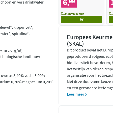
6
99
,
 schoon en vers drinkwater
Morgen in huis
leiwit*, kippenvet*,
wier*, spirulina*.
Europees Keurmer
(SKAL)
Dit product bevat het Euro
w.msc.org/nl).
geproduceerd volgens ecol
t biologische landbouw.
biodiversiteit bevorderen,
het welzijn van dieren resp
organisatie voor het toezic
 ruwe as 8,40% vocht 8,00%
Met deze duurzame keuze d
natrium 0,20% magnesium 0,20%
en een gezondere leefomge
Lees meer