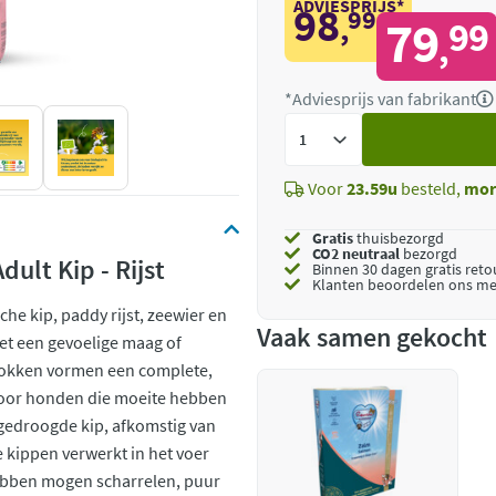
ADVIESPRIJS*
98
99
,
79
99
,
*Adviesprijs van fabrikant
Voeg
toe
Voor
23.59u
besteld,
mor
Gratis
thuisbezorgd
CO2 neutraal
bezorgd
dult Kip - Rijst
Binnen 30 dagen gratis ret
Klanten beoordelen ons me
he kip, paddy rijst, zeewier en
Vaak samen gekocht
et een gevoelige maag of
brokken vormen een complete,
 voor honden die moeite hebben
 gedroogde kip, afkomstig van
e kippen verwerkt in het voer
hebben mogen scharrelen, puur