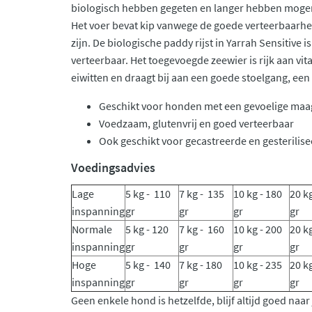
biologisch hebben gegeten en langer hebben mogen
Het voer bevat kip vanwege de goede verteerbaarh
zijn. De biologische paddy rijst in Yarrah Sensitive 
verteerbaar. Het toegevoegde zeewier is rijk aan vit
eiwitten en draagt bij aan een goede stoelgang, een
Geschikt voor honden met een gevoelige maa
Voedzaam, glutenvrij en goed verteerbaar
Ook geschikt voor gecastreerde en gesterili
Voedingsadvies
Lage
5 kg - 110
7 kg - 135
10 kg - 180
20 k
inspanning
gr
gr
gr
gr
Normale
5 kg - 120
7 kg - 160
10 kg - 200
20 kg
inspanning
gr
gr
gr
gr
Hoge
5 kg - 140
7 kg - 180
10 kg - 235
20 kg
inspanning
gr
gr
gr
gr
Geen enkele hond is hetzelfde, blijf altijd goed naa