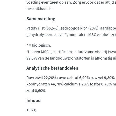
voeding eventueel op aan. Zorg ervoor dat er altijd
beschikbaar is.
Samenstelling
Paddy rijst (66,5%), gedroogde kip* (20%), aardappe
gehydrolyseerde lever*, mineralen, MSC visolie¹, zee
* = biologisch.
¹Uit een MSC gecertificeerde duurzame visserij (ww
99,5% van de landbouwgrondstoffen is afkomstig ui
Analytische bestanddelen
Ruw eiwit 22,20% ruwe celstof 6,90% ruw vet 9,80%
koolhydraten 44,70% calcium 1,20% fosfor 0,70% 
zout 0,60%
Inhoud
10 kg.