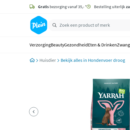
naar
hoofdinhoud
Gratis
bezorging vanaf 35,- *
Bestelling uiterlijk
za
zoeken
Verzorging
Beauty
Gezondheid
Eten & Drinken
Zwang
Huisdier
Hondenvoer droog