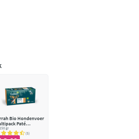
k
rrah Bio Hondenvoer
ltipack Paté
aanvrij Kip & Kalkoen
 150 gr
Rund
5