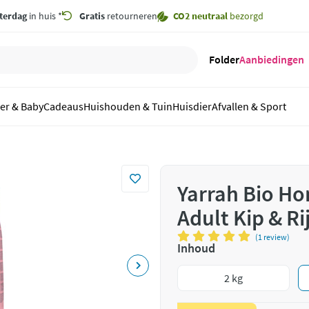
terdag
in huis *
Gratis
retourneren
CO2 neutraal
bezorgd
Folder
Aanbiedingen
er & Baby
Cadeaus
Huishouden & Tuin
Huisdier
Afvallen & Sport
Yarrah Bio Ho
Adult Kip & Ri
(1 review)
Inhoud
2 kg