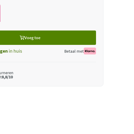
Voeg toe
gen
in huis
Betaal met
ourneren
t
8,8/10