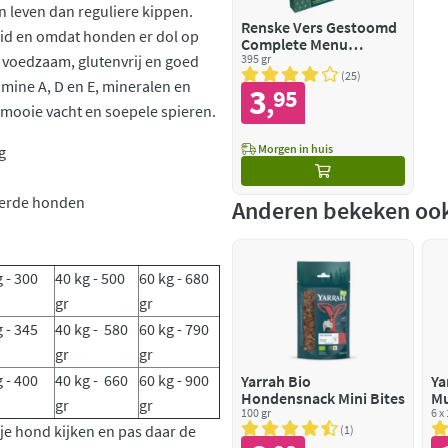
 leven dan reguliere kippen.
Renske Vers Gestoomd
eid en omdat honden er dol op
Complete Menu
is voedzaam, glutenvrij en goed
Hondenvoer Nat Zalm
395 gr
Graanvrij
25
amine A, D en E, mineralen en
3
95
,
 mooie vacht en soepele spieren.
Morgen in huis
g
seerde honden
Anderen bekeken oo
g - 300
40 kg - 500
60 kg - 680
gr
gr
 - 345
40 kg - 580
60 kg - 790
gr
gr
 - 400
40 kg - 660
60 kg - 900
Yarrah Bio
Ya
Hondensnack Mini Bites
Mu
gr
gr
100 gr
Gr
6 x
r je hond kijken en pas daar de
& 
1