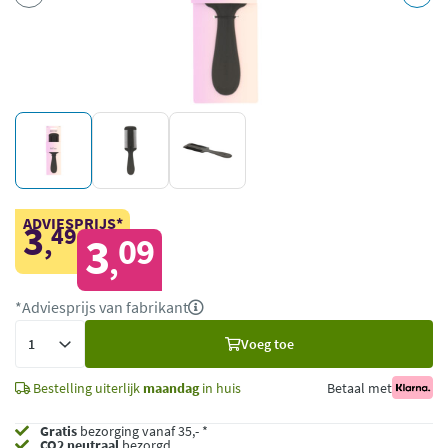
ADVIESPRIJS*
3
49
,
3
09
,
*Adviesprijs van fabrikant
Voeg
Voeg toe
toe
Bestelling uiterlijk
maandag
in huis
Betaal met
Gratis
bezorging vanaf 35,- *
CO2 neutraal
bezorgd