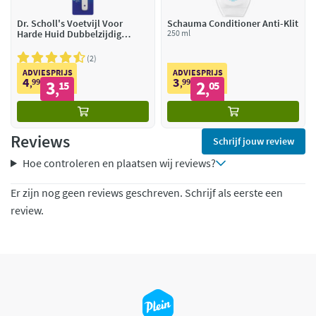
Dr. Scholl's Voetvijl Voor
Schauma Conditioner Anti-Klit
Harde Huid Dubbelzijdig
250 ml
Carbon
2
ADVIESPRIJS
ADVIESPRIJS
4
3
99
3
99
2
,
15
,
05
,
,
Reviews
Schrijf jouw review
Hoe controleren en plaatsen wij reviews?
Er zijn nog geen reviews geschreven. Schrijf als eerste een
review.