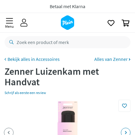
naar
oofdinhoud
zoeken
Gratis
retourneren
0
8,8/10
Goed
Menu
CO2 neutraal
bezorgd
Betaal met Klarna
Accessoires
Alles van Zenner
Zenner Luizenkam met
Handvat
Schrijf als eerste een review