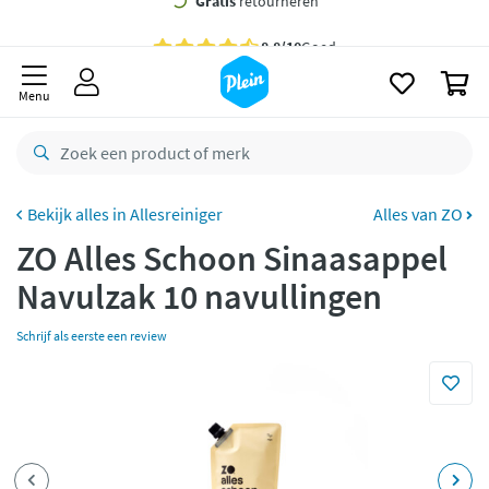
naar
oofdinhoud
Gratis
bezorging vanaf 35,- *
zoeken
0
Bestelling uiterlijk
dinsdag
in huis *
Menu
Gratis
retourneren
8,8/10
Goed
CO2 neutraal
bezorgd
Allesreiniger
Alles van ZO
ZO Alles Schoon Sinaasappel
Betaal met Klarna
Navulzak 10 navullingen
Schrijf als eerste een review