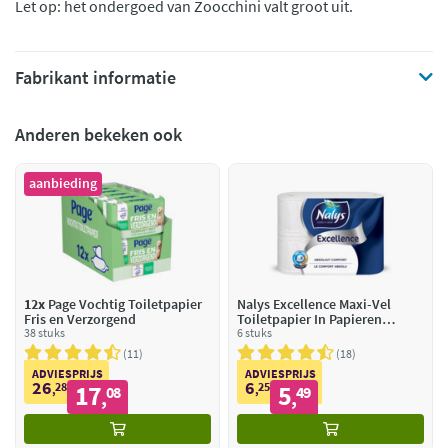
Let op: het ondergoed van Zoocchini valt groot uit.
Fabrikant informatie
Anderen bekeken ook
aanbieding
12x
Page Vochtig Toiletpapier
Nalys Excellence Maxi-Vel
Fris en Verzorgend
Toiletpapier In Papieren
38 stuks
Verpakking 5-Laags
6 stuks
11
18
ADVIESPRIJS
ADVIESPRIJS
26
6
28
17
25
5
,
08
,
49
,
,