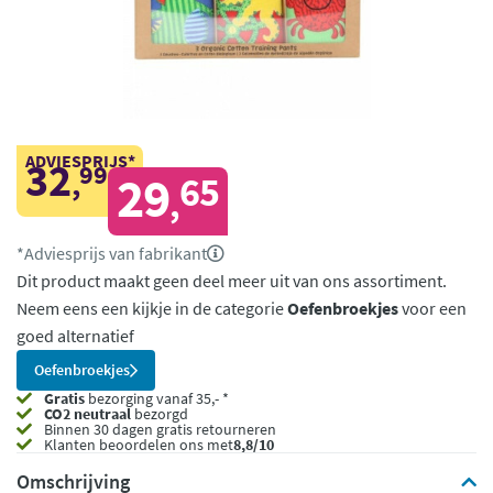
ADVIESPRIJS*
32
99
,
29
65
,
*Adviesprijs van fabrikant
Dit product maakt geen deel meer uit van ons assortiment.
Neem eens een kijkje in de categorie
Oefenbroekjes
voor een
goed alternatief
Oefenbroekjes
Gratis
bezorging vanaf 35,- *
CO2 neutraal
bezorgd
Binnen 30 dagen gratis retourneren
Klanten beoordelen ons met
8,8/10
Omschrijving