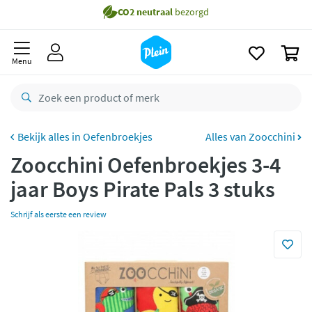
naar
Gratis
bezorging vanaf 35,- *
oofdinhoud
zoeken
Bestelling uiterlijk
dinsdag
in huis *
0
Menu
Gratis
retourneren
8,8/10
Goed
CO2 neutraal
bezorgd
Oefenbroekjes
Alles van Zoocchini
Betaal met Klarna
Zoocchini Oefenbroekjes 3-4
jaar Boys Pirate Pals 3 stuks
Schrijf als eerste een review