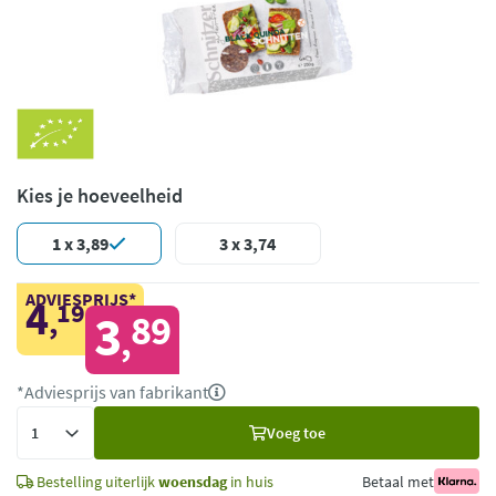
Kies je hoeveelheid
1 x 3,89
3 x 3,74
ADVIESPRIJS*
4
19
,
3
89
,
*Adviesprijs van fabrikant
Voeg
Voeg toe
toe
Bestelling uiterlijk
woensdag
in huis
Betaal met