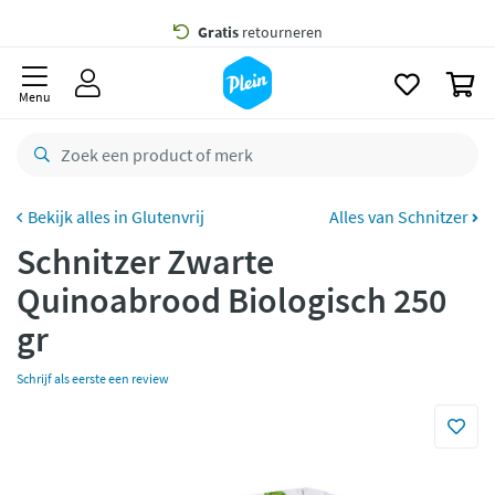
naar
oofdinhoud
Gratis
bezorging vanaf 35,- *
zoeken
0
Voor
23.59u
besteld,
maandag
in huis *
Menu
Gratis
retourneren
8,8/10
Goed
CO2 neutraal
bezorgd
Glutenvrij
Alles van Schnitzer
Schnitzer Zwarte
Betaal met Klarna
Quinoabrood Biologisch 250
gr
Schrijf als eerste een review