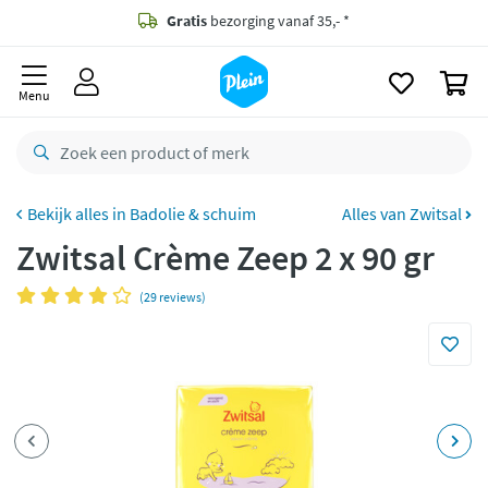
naar
oofdinhoud
Gratis
bezorging vanaf 35,- *
zoeken
0
Voor
23.59u
besteld,
morgen
in huis *
Menu
Gratis
retourneren
8,8/10
Goed
CO2 neutraal
bezorgd
Badolie & schuim
Alles van Zwitsal
Zwitsal Crème Zeep 2 x 90 gr
Betaal met Klarna
(29 reviews)