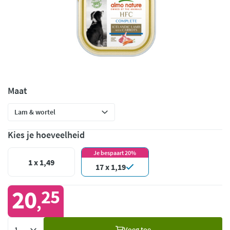
Maat
Kies je hoeveelheid
Je bespaart 20%
1 x 1,49
17 x 1,19
20
25
,
Voeg
Voeg toe