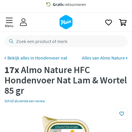
naar
oofdinhoud
Gratis
bezorging vanaf 35,- *
zoeken
0
Bestelling uiterlijk
zaterdag
in huis *
Menu
Gratis
retourneren
8,8/10
Goed
CO2 neutraal
bezorgd
Hondenvoer nat
Alles van Almo Nature
17x
Almo Nature HFC
Betaal met Klarna
Hondenvoer Nat Lam & Wortel
85 gr
Schrijf als eerste een review