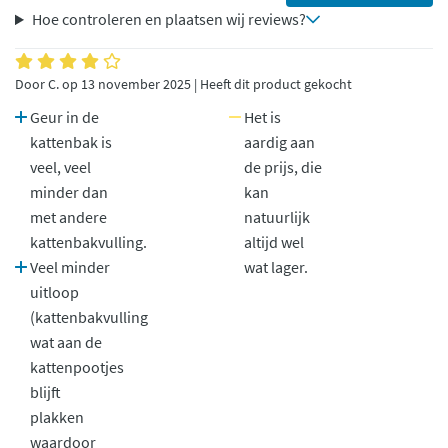
Hoe controleren en plaatsen wij reviews?
Door C. op 13 november 2025 | Heeft dit product gekocht
Geur in de
Het is
kattenbak is
aardig aan
veel, veel
de prijs, die
minder dan
kan
met andere
natuurlijk
kattenbakvulling.
altijd wel
Veel minder
wat lager.
uitloop
(kattenbakvulling
wat aan de
kattenpootjes
blijft
plakken
waardoor