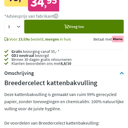
34
95
,
*Adviesprijs van fabrikant
Voeg
Voeg toe
toe
Voor
23.59u
besteld,
morgen
in huis
Betaal met
Gratis
bezorging vanaf 35,- *
CO2 neutraal
bezorgd
Binnen 30 dagen gratis retourneren
Klanten beoordelen ons met
8,8/10
Omschrijving
Breedercelect kattenbakvulling
Deze kattenbakvulling is gemaakt van ruim 99% gerecycled
papier, zonder toevoegingen en chemicaliën. 100% natuurlijke
vulling voor de juiste hygiëne.
De voordelen van Breedercelect kattenbakvulling: