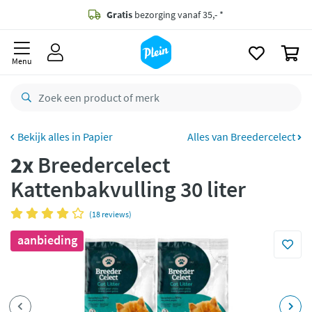
naar
oofdinhoud
Gratis
bezorging vanaf 35,- *
zoeken
0
Bestelling uiterlijk
maandag
in huis *
Menu
Gratis
retourneren
8,8/10
Goed
CO2 neutraal
bezorgd
Papier
Alles van Breedercelect
2x
Breedercelect
Betaal met Klarna
Kattenbakvulling 30 liter
(18 reviews)
aanbieding