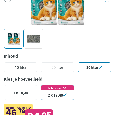
Inhoud
10 liter
20 liter
30 liter
Kies je hoeveelheid
Je bespaart 5%
1 x 18,35
2 x 17,48
ADVIESPRIJS*
46
78
,