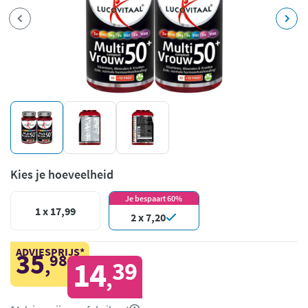
Kies je hoeveelheid
Je bespaart 60%
1 x 17,99
2 x 7,20
ADVIESPRIJS*
35
98
,
14
39
,