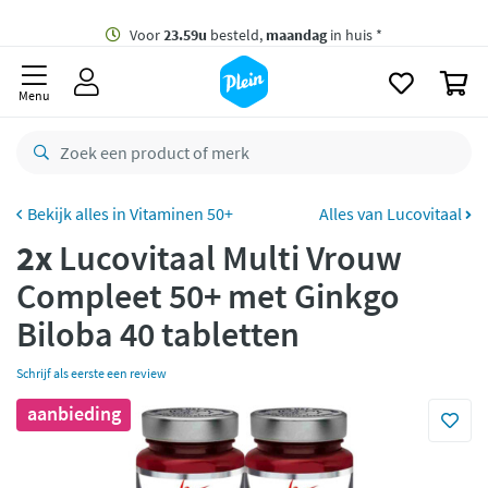
naar
oofdinhoud
Gratis
bezorging vanaf 35,- *
zoeken
0
Voor
23.59u
besteld,
maandag
in huis *
Menu
Gratis
retourneren
8,8/10
Goed
CO2 neutraal
bezorgd
Vitaminen 50+
Alles van Lucovitaal
2x
Lucovitaal Multi Vrouw
Betaal met Klarna
Compleet 50+ met Ginkgo
Biloba 40 tabletten
Schrijf als eerste een review
aanbieding