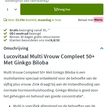
*Adviesprijs van fabrikant
Voeg
Voeg toe
toe
Voor
23.59u
besteld,
maandag
in huis
Betaal met
Gratis
bezorging vanaf 35,- *
CO2 neutraal
bezorgd
Binnen 30 dagen gratis retourneren
Klanten beoordelen ons met
8,8/10
Omschrijving
Lucovitaal Multi Vrouw Compleet 50+
Met Ginkgo Biloba
Multi Vrouw Compleet 50+ Met Ginkgo Biloba is een
mutivitamine speciaal ontwikkeld voor de behoefte van de
vijftig plus vrouw. Zink draagt bij aan de instandhouding van
normale hormoonhuishouding. Ginkgo Biloba is goed voor
het geheugen en behoud van goede concentratie*.
Multi is specifiek afgestemd op de behoeftes van de