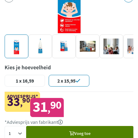
Kies je hoeveelheid
1 x 16,59
2 x 15,95
ADVIESPRIJS*
33
90
,
31
90
,
*Adviesprijs van fabrikant
Voeg
Voeg toe
toe