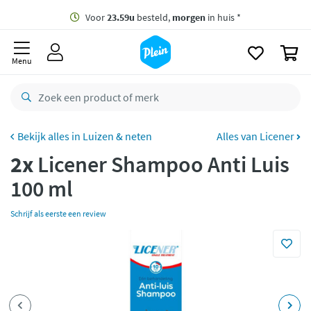
naar
oofdinhoud
Gratis
bezorging vanaf 35,- *
zoeken
0
Voor
23.59u
besteld,
morgen
in huis *
Menu
Gratis
retourneren
8,8/10
Goed
CO2 neutraal
bezorgd
Luizen & neten
Alles van Licener
2x
Licener Shampoo Anti Luis
Betaal met Klarna
100 ml
Schrijf als eerste een review