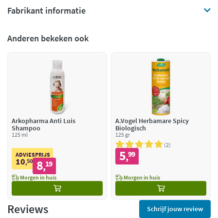
Fabrikant informatie
Anderen bekeken ook
Arkopharma Anti Luis
A.Vogel Herbamare Spicy
Shampoo
Biologisch
125 ml
125 gr
2
5
99
,
ADVIESPRIJS
10
50
8
,
19
,
Morgen in huis
Morgen in huis
Reviews
Schrijf jouw review