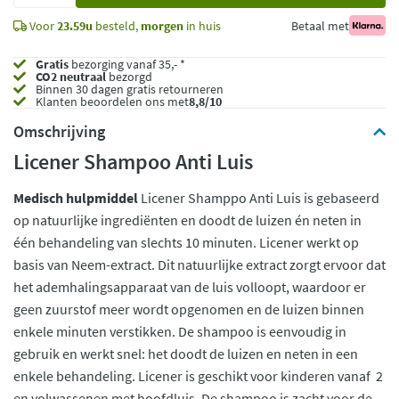
Voor
23.59u
besteld,
morgen
in huis
Betaal met
Gratis
bezorging vanaf 35,- *
CO2 neutraal
bezorgd
Binnen 30 dagen gratis retourneren
Klanten beoordelen ons met
8,8/10
Omschrijving
Licener Shampoo Anti Luis
Medisch hulpmiddel
Licener Shamppo Anti Luis is gebaseerd
op natuurlijke ingrediënten en doodt de luizen én neten in
één behandeling van slechts 10 minuten. Licener werkt op
basis van Neem-extract. Dit natuurlijke extract zorgt ervoor dat
het ademhalingsapparaat van de luis volloopt, waardoor er
geen zuurstof meer wordt opgenomen en de luizen binnen
enkele minuten verstikken. De shampoo is eenvoudig in
gebruik en werkt snel: het doodt de luizen en neten in een
enkele behandeling. Licener is geschikt voor kinderen vanaf 2
en volwassenen met hoofdluis. De shampoo is zacht voor de