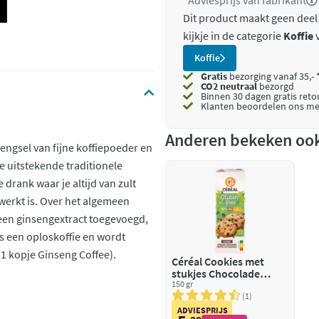
*Adviesprijs van fabrikant
Dit product maakt geen deel
kijkje in de categorie
Koffie
v
Koffie
Gratis
bezorging vanaf 35,- 
CO2 neutraal
bezorgd
Binnen 30 dagen gratis ret
Klanten beoordelen ons me
Anderen bekeken oo
engsel van fijne koffiepoeder en
e uitstekende traditionele
 drank waar je altijd van zult
rwerkt is. Over het algemeen
 een ginsengextract toegevoegd,
is een oploskoffie en wordt
 1 kopje Ginseng Coffee).
Céréal Cookies met
stukjes Chocolade
Glutenvrij en
150 gr
Lactosevrij
1
ADVIESPRIJS