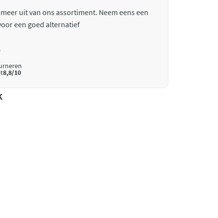
 meer uit van ons assortiment. Neem eens een
oor een goed alternatief
*
ourneren
t
8,8/10
k