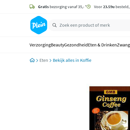
naar
hoofdinhoud
Gratis
bezorging vanaf 35,- *
Voor
23.59u
besteld
zoeken
Verzorging
Beauty
Gezondheid
Eten & Drinken
Zwang
Eten
Koffie