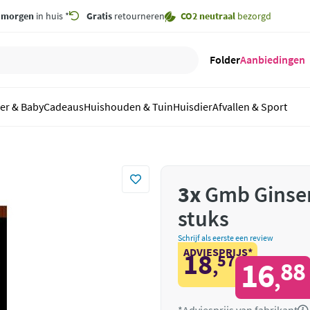
,
morgen
in huis *
Gratis
retourneren
CO2 neutraal
bezorgd
Folder
Aanbiedingen
er & Baby
Cadeaus
Huishouden & Tuin
Huisdier
Afvallen & Sport
3x
Gmb Ginseng
stuks
Schrijf als eerste een review
ADVIESPRIJS*
18
57
,
16
88
,