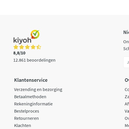
Ni
On
Sch
8,8/10
12.861 beoordelingen
Klantenservice
O
Verzending en bezorging
C
Betaalmethoden
Za
Rekeninginformatie
Af
Bestelproces
Va
Retourneren
O
Klachten
M