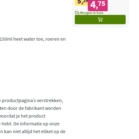
5
,
29
4
75
,
Morgen in huis
 150ml heet water toe, roeren en
 productpagina’s verstrekken,
ten door de fabrikant worden
voordat je het product
ie hebt. De informatie op onze
kan niet altijd het etiket op de