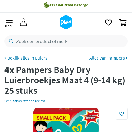
naar
Gratis
bezorging vanaf 35,- *
oofdinhoud
zoeken
Voor
23.59u
besteld,
maandag
in huis *
0
Menu
Gratis
retourneren
8,8/10
Goed
CO2 neutraal
bezorgd
Luiers
Alles van Pampers
Betaal met Klarna
4x
Pampers Baby Dry
Luierbroekjes Maat 4 (9-14 kg)
25 stuks
Schrijf als eerste een review