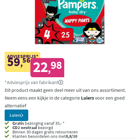
ADVIESPRIJS*
59
56
,
22
98
,
*Adviesprijs van fabrikant
Dit product maakt geen deel meer uit van ons assortiment.
Neem eens een kijkje in de categorie
Luiers
voor een goed
alternatief
Luiers
Gratis
bezorging vanaf 35,- *
CO2 neutraal
bezorgd
Binnen 30 dagen gratis retourneren
Klanten beoordelen ons met
8,8/10