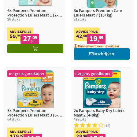
6x
Pampers Premium
3x
Pampers Premium Care
Protection Luiers Maat 1 (2-
Luiers Maat 7 (15+kg)
5kg)
26 stuks
21 stuks
ADVIESPRIJS
ADVIESPRIJS
59
42
94
27
60
19
,
09
,
99
,
,
Binnenkort weer leverbaar
Inschrijven
nergens goedkoper
nergens goedkoper
3x
Pampers Premium
2x
Pampers Baby Dry Luiers
Protection Luiers Maat 3 (6-10
Maat 2 (4-8kg)
kg)
64 stuks
42 stuks
12
ADVIESPRIJS
ADVIESPRIJS
179
28
97
98
,
,