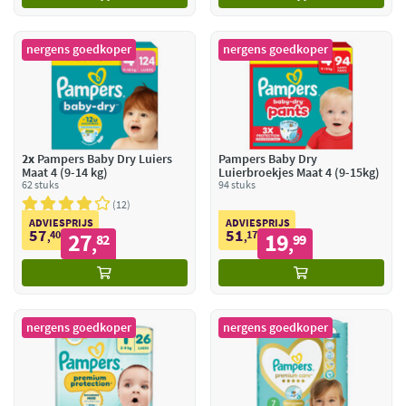
nergens goedkoper
nergens goedkoper
2x
Pampers Baby Dry Luiers
Pampers Baby Dry
Maat 4 (9-14 kg)
Luierbroekjes Maat 4 (9-15kg)
62 stuks
94 stuks
12
ADVIESPRIJS
ADVIESPRIJS
57
51
40
27
17
19
,
82
,
99
,
,
nergens goedkoper
nergens goedkoper