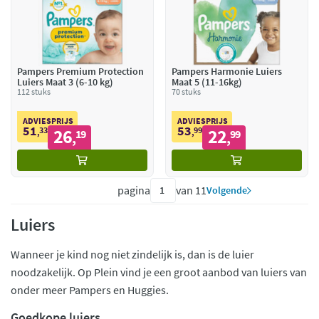
Pampers Premium Protection
Pampers Harmonie Luiers
Luiers Maat 3 (6-10 kg)
Maat 5 (11-16kg)
112 stuks
70 stuks
ADVIESPRIJS
ADVIESPRIJS
51
53
33
26
99
22
,
19
,
99
,
,
pagina
van 11
Volgende
Luiers
Wanneer je kind nog niet zindelijk is, dan is de luier
noodzakelijk. Op Plein vind je een groot aanbod van luiers van
onder meer Pampers en Huggies.
Goedkope luiers