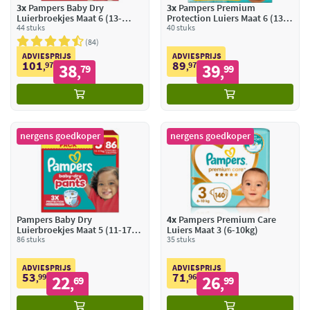
3x
Pampers Baby Dry
3x
Pampers Premium
Luierbroekjes Maat 6 (13-
Protection Luiers Maat 6 (13-
19kg)
44 stuks
18 kg)
40 stuks
84
ADVIESPRIJS
ADVIESPRIJS
101
89
97
38
97
39
,
79
,
99
,
,
nergens goedkoper
nergens goedkoper
Pampers Baby Dry
4x
Pampers Premium Care
Luierbroekjes Maat 5 (11-17
Luiers Maat 3 (6-10kg)
kg)
86 stuks
35 stuks
ADVIESPRIJS
ADVIESPRIJS
53
71
99
22
96
26
,
69
,
99
,
,