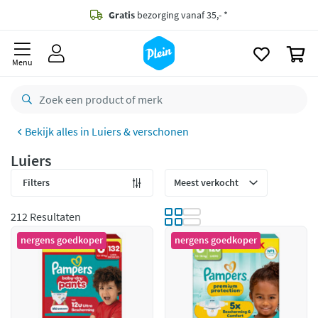
naar
oofdinhoud
Gratis
bezorging vanaf 35,- *
zoeken
0
Bestelling uiterlijk
zaterdag
in huis *
Menu
Gratis
retourneren
8,8/10
Goed
Luiers & verschonen
CO2 neutraal
bezorgd
Luiers
Betaal met Klarna
Filters
212 Resultaten
nergens goedkoper
nergens goedkoper