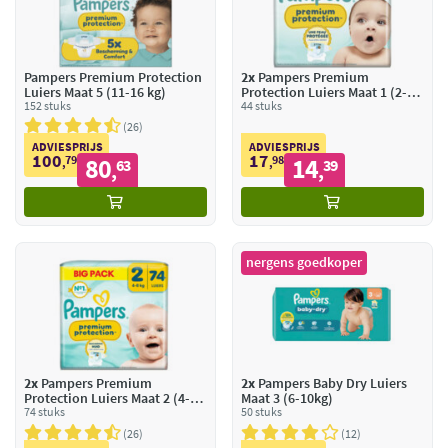
Pampers Premium Protection
2x
Pampers Premium
Luiers Maat 5 (11-16 kg)
Protection Luiers Maat 1 (2-5
152 stuks
kg)
44 stuks
26
ADVIESPRIJS
ADVIESPRIJS
100
17
79
80
98
14
,
63
,
39
,
,
nergens goedkoper
2x
Pampers Premium
2x
Pampers Baby Dry Luiers
Protection Luiers Maat 2 (4-8
Maat 3 (6-10kg)
kg)
74 stuks
50 stuks
26
12