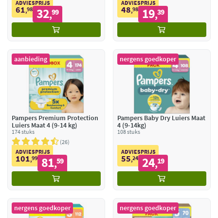
ADVIESPRIJS
ADVIESPRIJS
61
48
98
32
98
19
,
99
,
39
,
,
aanbieding
nergens goedkoper
Pampers Premium Protection
Pampers Baby Dry Luiers Maat
Luiers Maat 4 (9-14 kg)
4 (9-14kg)
174 stuks
108 stuks
26
ADVIESPRIJS
ADVIESPRIJS
101
55
99
81
24
24
,
59
,
19
,
,
nergens goedkoper
nergens goedkoper