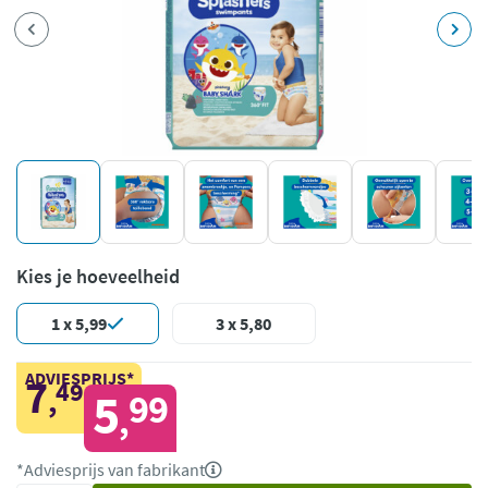
Kies je hoeveelheid
1 x 5,99
3 x 5,80
ADVIESPRIJS*
7
49
,
5
99
,
*Adviesprijs van fabrikant