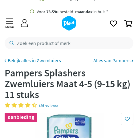
naar
oofdinhoud
Gratis
bezorging vanaf 35,- *
zoeken
0
Voor
23.59u
besteld,
maandag
in huis *
Menu
Gratis
retourneren
8,8/10
Goed
CO2 neutraal
bezorgd
Zwemluiers
Alles van Pampers
Pampers Splashers
Betaal met Klarna
Zwemluiers Maat 4-5 (9-15 kg)
11 stuks
(26 reviews)
aanbieding