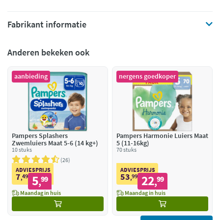
Fabrikant informatie
Anderen bekeken ook
aanbieding
nergens goedkoper
Pampers Splashers
Pampers Harmonie Luiers Maat
Zwemluiers Maat 5-6 (14 kg+)
5 (11-16kg)
10 stuks
70 stuks
26
ADVIESPRIJS
ADVIESPRIJS
7
53
49
5
99
22
,
99
,
99
,
,
Maandag in huis
Maandag in huis