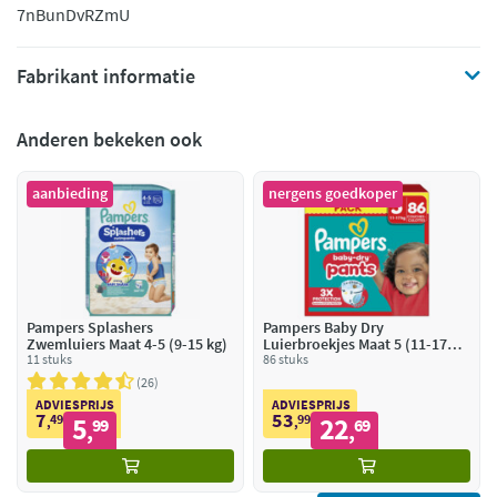
7nBunDvRZmU
Fabrikant informatie
Anderen bekeken ook
aanbieding
nergens goedkoper
Pampers Splashers
Pampers Baby Dry
Zwemluiers Maat 4-5 (9-15 kg)
Luierbroekjes Maat 5 (11-17
11 stuks
kg)
86 stuks
26
ADVIESPRIJS
ADVIESPRIJS
7
53
49
5
99
22
,
99
,
69
,
,