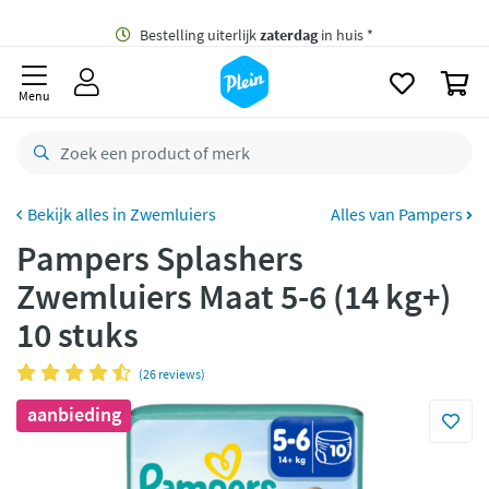
naar
oofdinhoud
Gratis
bezorging vanaf 35,- *
zoeken
0
Bestelling uiterlijk
zaterdag
in huis *
Menu
Gratis
retourneren
8,8/10
Goed
CO2 neutraal
bezorgd
Zwemluiers
Alles van Pampers
Pampers Splashers
Betaal met Klarna
Zwemluiers Maat 5-6 (14 kg+)
10 stuks
(26 reviews)
aanbieding