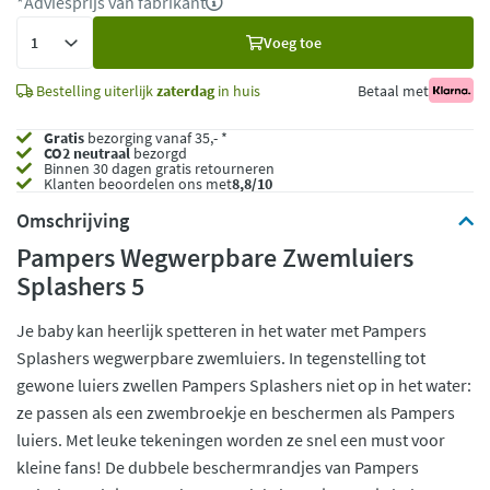
*Adviesprijs van fabrikant
Voeg
Voeg toe
toe
Bestelling uiterlijk
zaterdag
in huis
Betaal met
Gratis
bezorging vanaf 35,- *
CO2 neutraal
bezorgd
Binnen 30 dagen gratis retourneren
Klanten beoordelen ons met
8,8/10
Omschrijving
Pampers Wegwerpbare Zwemluiers
Splashers 5
Je baby kan heerlijk spetteren in het water met Pampers
Splashers wegwerpbare zwemluiers. In tegenstelling tot
gewone luiers zwellen Pampers Splashers niet op in het water:
ze passen als een zwembroekje en beschermen als Pampers
luiers. Met leuke tekeningen worden ze snel een must voor
kleine fans! De dubbele beschermrandjes van Pampers