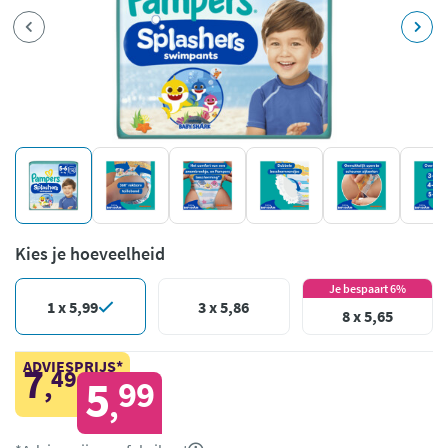
Kies je hoeveelheid
Je bespaart 6%
1 x 5,99
3 x 5,86
8 x 5,65
ADVIESPRIJS*
7
49
,
5
99
,