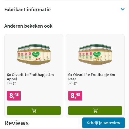
Fabrikant informatie
Anderen bekeken ook
6x
Olvarit 1e Fruithapje 4m
6x
Olvarit 1e Fruithapje 4m
Appel
Peer
125 gr
125 gr
8
8
43
43
,
,
Reviews
Schrijf jouw review