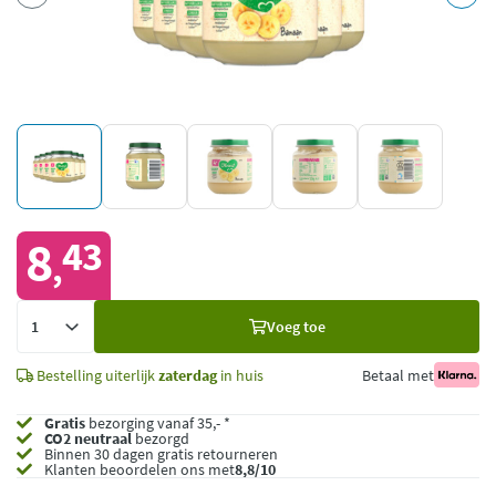
8
43
,
Voeg
Voeg toe
toe
Bestelling uiterlijk
zaterdag
in huis
Betaal met
Gratis
bezorging vanaf 35,- *
CO2 neutraal
bezorgd
Binnen 30 dagen gratis retourneren
Klanten beoordelen ons met
8,8/10