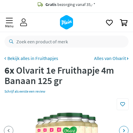
naar
oofdinhoud
Gratis
bezorging vanaf 35,- *
zoeken
0
Bestelling uiterlijk
zaterdag
in huis *
Menu
Gratis
retourneren
8,8/10
Goed
CO2 neutraal
bezorgd
Fruithapjes
Alles van Olvarit
6x
Olvarit 1e Fruithapje 4m
Betaal met Klarna
Banaan 125 gr
Schrijf als eerste een review