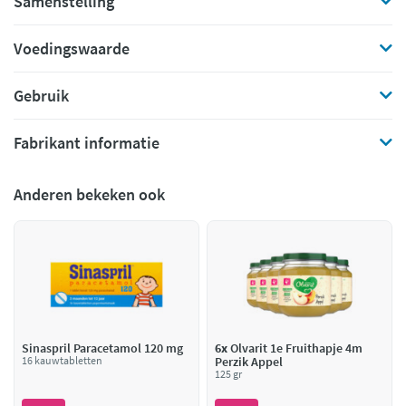
Samenstelling
Voedingswaarde
Gebruik
Fabrikant informatie
Anderen bekeken ook
Sinaspril Paracetamol 120 mg
6x
Olvarit 1e Fruithapje 4m
16 kauwtabletten
Perzik Appel
125 gr