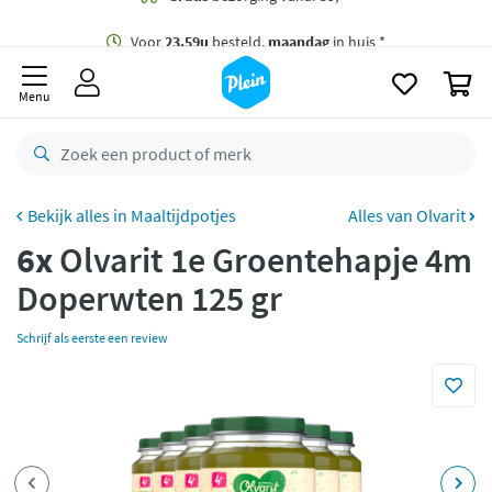
naar
oofdinhoud
Gratis
bezorging vanaf 35,- *
zoeken
0
Voor
23.59u
besteld,
maandag
in huis *
Menu
Gratis
retourneren
8,8/10
Goed
CO2 neutraal
bezorgd
Maaltijdpotjes
Alles van Olvarit
6x
Olvarit 1e Groentehapje 4m
Betaal met Klarna
Doperwten 125 gr
Schrijf als eerste een review