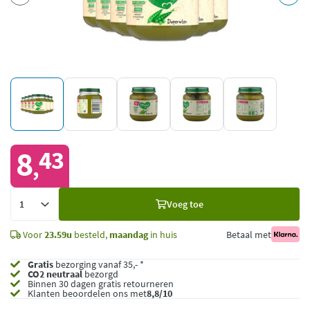
8
43
,
Voeg
Voeg toe
toe
Voor
23.59u
besteld,
maandag
in huis
Betaal met
Gratis
bezorging vanaf 35,- *
CO2 neutraal
bezorgd
Binnen 30 dagen gratis retourneren
Klanten beoordelen ons met
8,8/10