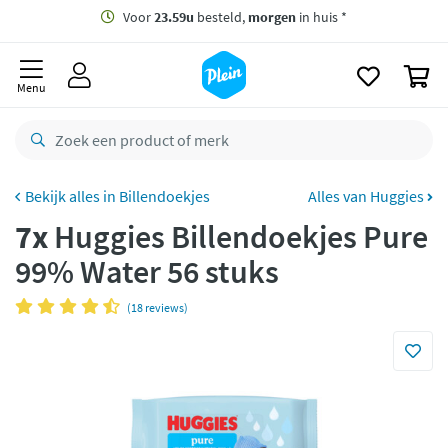
naar
oofdinhoud
Gratis
bezorging vanaf 35,- *
zoeken
0
Voor
23.59u
besteld,
morgen
in huis *
Menu
Gratis
retourneren
8,8/10
Goed
CO2 neutraal
bezorgd
Billendoekjes
Alles van Huggies
7x
Huggies Billendoekjes Pure
Betaal met Klarna
99% Water 56 stuks
(18 reviews)