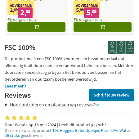
ADVIESPRIJS
ADVIESPRIJS
2
5
89
2
99
5
,
55
,
09
,
,
Morgen in huis
Morgen in huis
FSC 100%
Dit product heeft een FSC 100% keurmerk en bevat materiaal dat
afkomstig is uit duurzaam en verantwoord beheerde bossen. Met deze
duurzame keuze draag je bij aan het behoud van bossen en het
bevorderen van duurzaam bosbeheer wereldwijd.
Lees meer
Reviews
Schrijf jouw review
Hoe controleren en plaatsen wij reviews?
Door Wanda op 16 mei 2024 | Heeft dit product gekocht
Deze review is bij product
10x Huggies Billendoekjes Pure 99% Water
56 stuks
geschreven