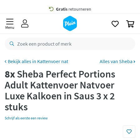
naar
oofdinhoud
Gratis
bezorging vanaf 35,- *
zoeken
0
Voor
23.59u
besteld,
morgen
in huis *
Menu
Gratis
retourneren
8,8/10
Goed
CO2 neutraal
bezorgd
Kattenvoer nat
Alles van Sheba
8x
Sheba Perfect Portions
Betaal met Klarna
Adult Kattenvoer Natvoer
Luxe Kalkoen in Saus 3 x 2
stuks
Schrijf als eerste een review