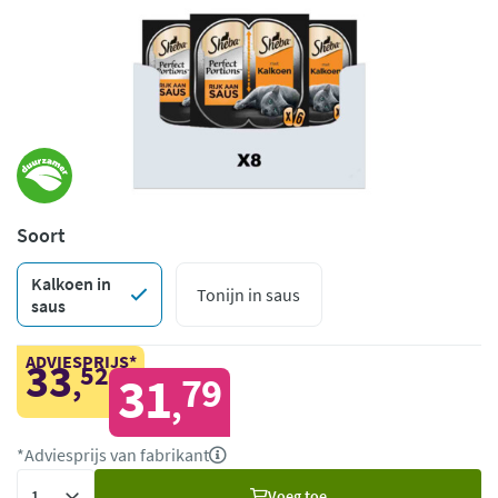
Soort
Kalkoen in
Tonijn in saus
saus
ADVIESPRIJS*
33
52
,
31
79
,
*Adviesprijs van fabrikant
Voeg
Voeg toe