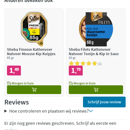
Anderen bekeken ook
Sheba Finesse Kattenvoer
Sheba Filets Kattenvoer
Natvoer Mousse Kip Kuipjes
Natvoer Tonijn & Kip in Saus
85 gr
60 gr
1
1
1
49
79
,
,
Morgen in huis
Morgen in huis
Reviews
Schrijf jouw review
Hoe controleren en plaatsen wij reviews?
Er zijn nog geen reviews geschreven. Schrijf als eerste een