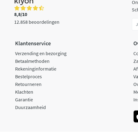
On
Sch
8,8/10
12.858 beoordelingen
Klantenservice
O
Verzending en bezorging
C
Betaalmethoden
Za
Rekeninginformatie
Af
Bestelproces
Va
Retourneren
O
Klachten
M
Garantie
In
Duurzaamheid