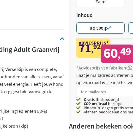
Zalm
Inhoud
8 x 300 g
ADVIESPRIJS*
71
92
,
60
49
ng Adult Graanvrij
,
*Adviesprijs van fabrikant
j Verse Kip is een complete,
Laat je mailadres achter en
oor honden van alle rassen, vanaf
op voorraad is.
Je inschrijv
t veel energie! Heeft jouw hond
rok erg geschikt vanwege de
Gratis
thuisbezorgd
CO2 neutraal
bezorgd
Binnen 30 dagen gratis ret
rlijke ingredienten 58%)
Klanten beoordelen ons me
nd
Anderen bekeken oo
ijke bron (kip)