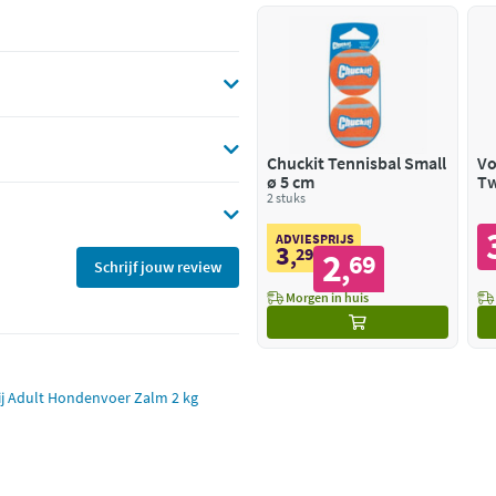
Chuckit Tennisbal Small
Vo
ø 5 cm
Tw
2 stuks
Br
ADVIESPRIJS
3
,
29
2
69
,
Schrijf jouw review
Morgen in huis
j Adult Hondenvoer Zalm 2 kg