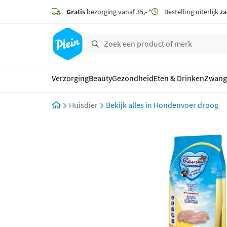
naar
hoofdinhoud
Gratis
bezorging vanaf 35,- *
Bestelling uiterlijk
za
zoeken
Verzorging
Beauty
Gezondheid
Eten & Drinken
Zwang
Huisdier
Hondenvoer droog