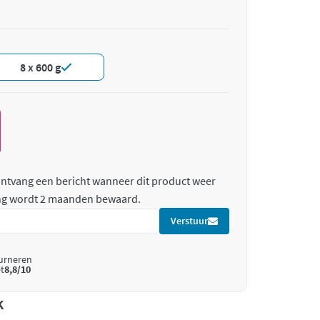
8 x 600 g
 ontvang een bericht wanneer dit product weer
ing wordt 2 maanden bewaard.
Verstuur
ourneren
t
8,8/10
k