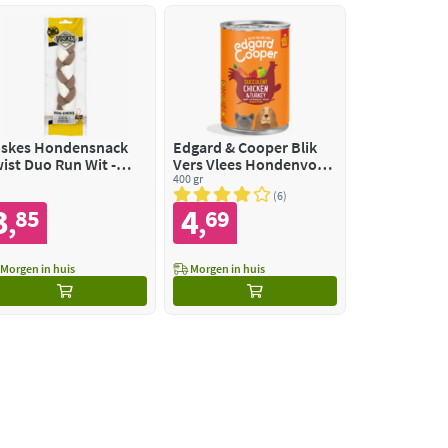
skes Hondensnack
Edgard & Cooper Blik
ist Duo Run Wit -
Vers Vlees Hondenvoer
uin M
Kip - Kalkoen
400 gr
6
3
4
85
69
,
,
Morgen in huis
Morgen in huis