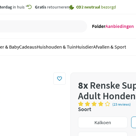
terdag
in huis *
Gratis
retourneren
CO2 neutraal
bezorgd
Folder
Aanbiedingen
er & Baby
Cadeaus
Huishouden & Tuin
Huisdier
Afvallen & Sport
8x
Renske Sup
Adult Hondenv
(23 reviews)
Soort
Kalkoen