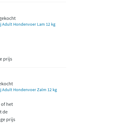
 gekocht
j Adult Hondenvoer Lam 12 kg
 prijs
gekocht
j Adult Hondenvoer Zalm 12 kg
of het
t de
ige prijs