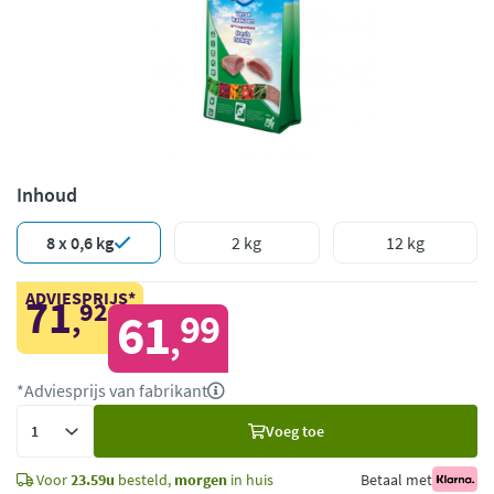
Inhoud
8 x 0,6 kg
2 kg
12 kg
ADVIESPRIJS*
71
92
,
61
99
,
*Adviesprijs van fabrikant
Voeg
Voeg toe
toe
Voor
23.59u
besteld,
morgen
in huis
Betaal met