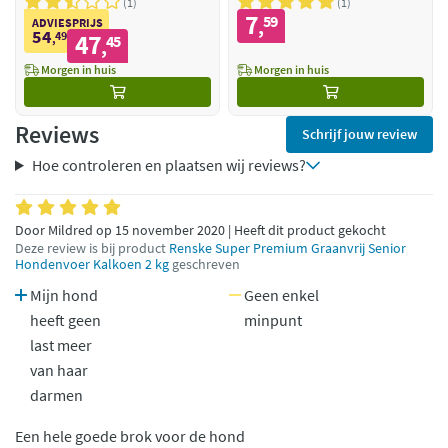
1
1
7
59
,
ADVIESPRIJS
54
49
47
,
45
,
Morgen in huis
Morgen in huis
Reviews
Schrijf jouw review
Hoe controleren en plaatsen wij reviews?
Door Mildred op 15 november 2020 | Heeft dit product gekocht
Deze review is bij product
Renske Super Premium Graanvrij Senior
Hondenvoer Kalkoen 2 kg
geschreven
Mijn hond
Geen enkel
heeft geen
minpunt
last meer
van haar
darmen
Een hele goede brok voor de hond