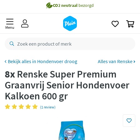
naar
oofdinhoud
Gratis
bezorging vanaf 35,- *
zoeken
0
Voor
23.59u
besteld,
morgen
in huis *
Menu
Gratis
retourneren
8,8/10
Goed
CO2 neutraal
bezorgd
Hondenvoer droog
Alles van Renske
8x
Renske Super Premium
Betaal met Klarna
Graanvrij Senior Hondenvoer
Kalkoen 600 gr
(1 review)