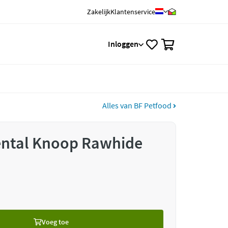
Zakelijk
Klantenservice
0
Inloggen
Alles van BF Petfood
ental Knoop Rawhide
Voeg toe