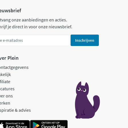
euwsbrief
tvang onze aanbiedingen en acties.
rijf je direct in voor onze nieuwsbrief.
Inschrijven
ver Plein
ontactgegevens
kelijk
filiate
catures
ver ons
erken
spiratie & advies