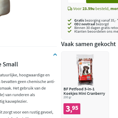
toe
Voor
23.59u
besteld,
mor
Gratis
bezorging vanaf 35,- 
CO2 neutraal
bezorgd
Binnen 30 dagen gratis ret
Klanten beoordelen ons me
Vaak samen gekocht
e Small
atuurlijke, hoogwaardige en
 bevatten geen chemische anti-
e smaak. Het gebruik van de
BF Petfood 3-in-1
Koekjes Mini Cranberry
e) van runderen als
200 gr
tig kauwplezier.
3
95
,
 zorgt voor een rustig gevoel,