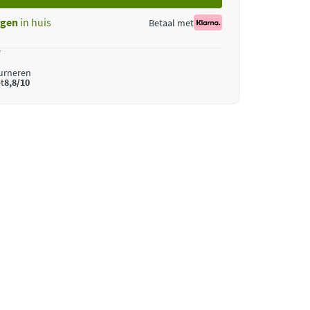
gen
in huis
Betaal met
*
ourneren
t
8,8/10