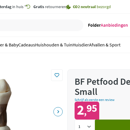
terdag
in huis *
Gratis
retourneren
CO2 neutraal
bezorgd
Folder
Aanbiedingen
er & Baby
Cadeaus
Huishouden & Tuin
Huisdier
Afvallen & Sport
BF Petfood D
Small
Schrijf als eerste een review
2
95
,
Voeg