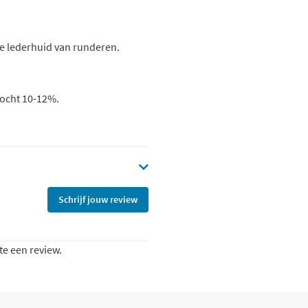
e lederhuid van runderen.
vocht 10-12%.
Schrijf jouw review
te een review.