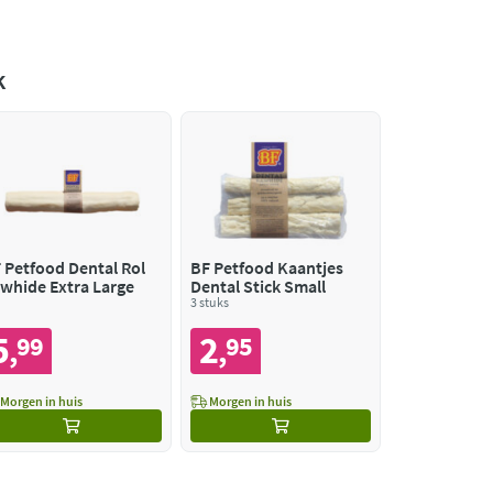
k
 Petfood Dental Rol
BF Petfood Kaantjes
whide Extra Large
Dental Stick Small
3 stuks
5
2
99
95
,
,
Morgen in huis
Morgen in huis