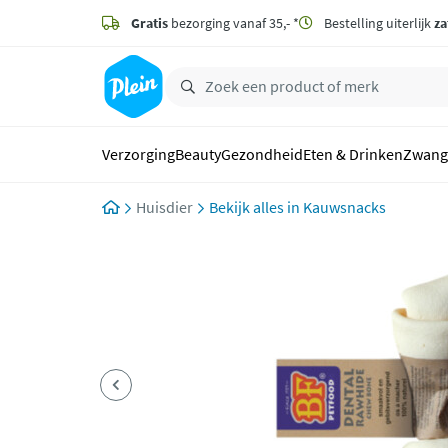
naar
hoofdinhoud
Gratis
bezorging vanaf 35,- *
Bestelling uiterlijk
za
zoeken
Verzorging
Beauty
Gezondheid
Eten & Drinken
Zwang
Huisdier
Kauwsnacks