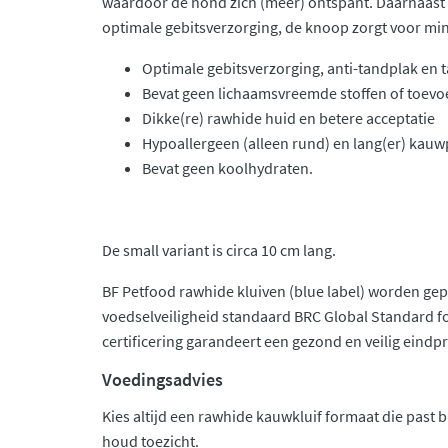
waardoor de hond zich (meer) ontspant. Daarnaast 
optimale gebitsverzorging, de knoop zorgt voor mi
Optimale gebitsverzorging, anti-tandplak en 
Bevat geen lichaamsvreemde stoffen of toev
Dikke(re) rawhide huid en betere acceptatie
Hypoallergeen (alleen rund) en lang(er) kauw
Bevat geen koolhydraten.
De small variant is circa 10 cm lang.
BF Petfood rawhide kluiven (blue label) worden g
voedselveiligheid standaard BRC Global Standard f
certificering garandeert een gezond en veilig eindp
Voedingsadvies
Kies altijd een rawhide kauwkluif formaat die past b
houd toezicht.