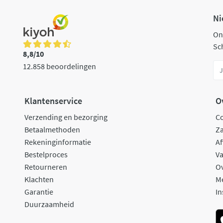
Ni
On
Sch
8,8/10
12.858 beoordelingen
Klantenservice
O
Verzending en bezorging
C
Betaalmethoden
Za
Rekeninginformatie
Af
Bestelproces
Va
Retourneren
O
Klachten
M
Garantie
In
Duurzaamheid