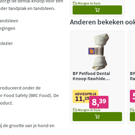
zorgt de dental knoop voor een
Morgen in huis
nder tandplak en tandsteen.
Anderen bekeken oo
tandsteen
oegingen
plezier
BF Petfood Dental
BF
Knoop Rawhide
Ra
Rawhide
eproduceerd onder de
ADVIESPRIJS
or Food Safety (BRC Food). De
11
,
25
8
39
,
roduct.
Morgen in huis
ij de grootte van je hond en