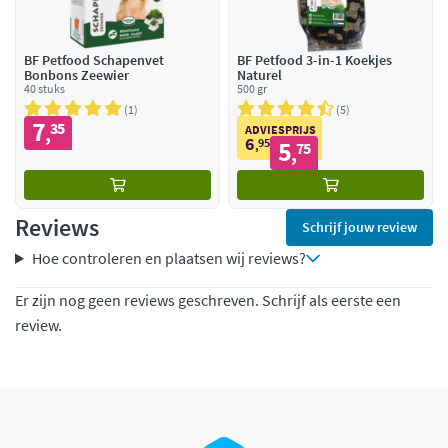
BF Petfood Schapenvet
BF Petfood 3-in-1 Koekjes
Bonbons Zeewier
Naturel
40 stuks
500 gr
1
5
7
35
,
ADVIESPRIJS
6
95
5
,
75
,
Reviews
Schrijf jouw review
Hoe controleren en plaatsen wij reviews?
Er zijn nog geen reviews geschreven. Schrijf als eerste een
review.