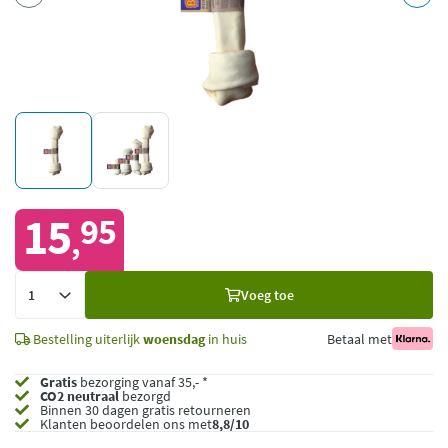
15
95
,
Voeg
Voeg toe
toe
Bestelling uiterlijk
woensdag
in huis
Betaal met
Gratis
bezorging vanaf 35,- *
CO2 neutraal
bezorgd
Binnen 30 dagen gratis retourneren
Klanten beoordelen ons met
8,8/10