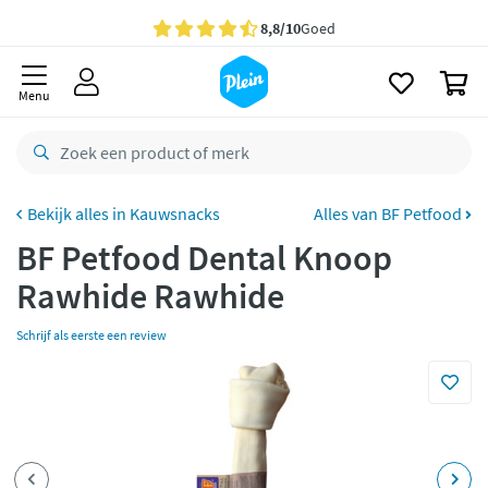
naar
oofdinhoud
Gratis
bezorging vanaf 35,- *
zoeken
0
Bestelling uiterlijk
woensdag
in huis *
Menu
Gratis
retourneren
8,8/10
Goed
CO2 neutraal
bezorgd
Kauwsnacks
Alles van BF Petfood
BF Petfood Dental Knoop
Betaal met Klarna
Rawhide Rawhide
Schrijf als eerste een review