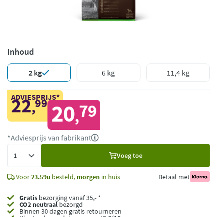
Inhoud
2 kg
6 kg
11,4 kg
ADVIESPRIJS*
22
99
,
20
79
,
*Adviesprijs van fabrikant
Voeg
Voeg toe
toe
Voor
23.59u
besteld,
morgen
in huis
Betaal met
Gratis
bezorging vanaf 35,- *
CO2 neutraal
bezorgd
Binnen 30 dagen gratis retourneren