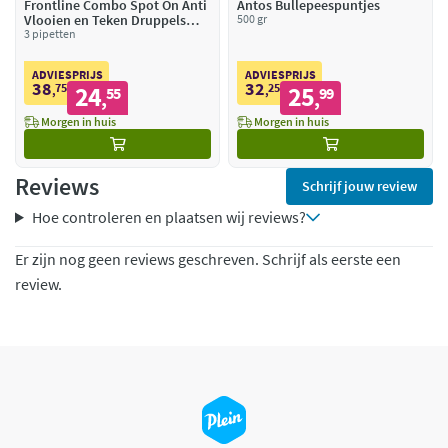
Frontline Combo Spot On Anti
Antos Bullepeespuntjes
Vlooien en Teken Druppels
500 gr
Hond 2 - 10 kg
3 pipetten
ADVIESPRIJS
ADVIESPRIJS
38
32
75
24
25
25
,
55
,
99
,
,
Morgen in huis
Morgen in huis
Reviews
Schrijf jouw review
Hoe controleren en plaatsen wij reviews?
Er zijn nog geen reviews geschreven. Schrijf als eerste een
review.