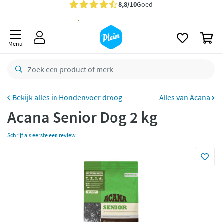
naar
oofdinhoud
Gratis
bezorging vanaf 35,- *
zoeken
0
Voor
23.59u
besteld,
morgen
in huis *
Menu
Gratis
retourneren
8,8/10
Goed
CO2 neutraal
bezorgd
Hondenvoer droog
Alles van Acana
Acana Senior Dog 2 kg
Betaal met Klarna
Schrijf als eerste een review