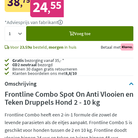
38
75
,
24
55
,
*Adviesprijs van fabrikant
Voeg
Voeg toe
toe
Voor
23.59u
besteld,
morgen
in huis
Betaal met
Gratis
bezorging vanaf 35,- *
CO2 neutraal
bezorgd
Binnen 30 dagen gratis retourneren
Klanten beoordelen ons met
8,8/10
Omschrijving
Frontline Combo Spot On Anti Vlooien en
Teken Druppels Hond 2 - 10 kg
Frontline Combo heeft een 2-in-1 formule die zowel de
levende parasieten als de eitjes aanpakt. Frontline Combo S is
geschikt voor honden tussen de 2 en 10 kg. Frontline doodt
vlooien binnen 24 uur en teken en luizen binnen 48 uur.