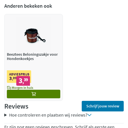
Anderen bekeken ook
Beeztees Beloningszakje voor
Hondenkoekjes
ADVIESPRIJS
3
89
3
,
39
,
Morgen in huis
Reviews
Schrijf jouw review
Hoe controleren en plaatsen wij reviews?
Er zijn nog geen reviews geschreven. Schrijf als eerste een