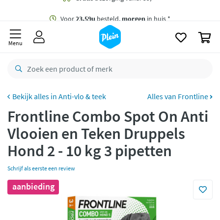
naar
oofdinhoud
Gratis
bezorging vanaf 35,- *
zoeken
0
Voor
23.59u
besteld,
morgen
in huis *
Menu
Gratis
retourneren
8,8/10
Goed
CO2 neutraal
bezorgd
Anti-vlo & teek
Alles van Frontline
Frontline Combo Spot On Anti
Betaal met Klarna
Vlooien en Teken Druppels
Hond 2 - 10 kg 3 pipetten
Schrijf als eerste een review
aanbieding