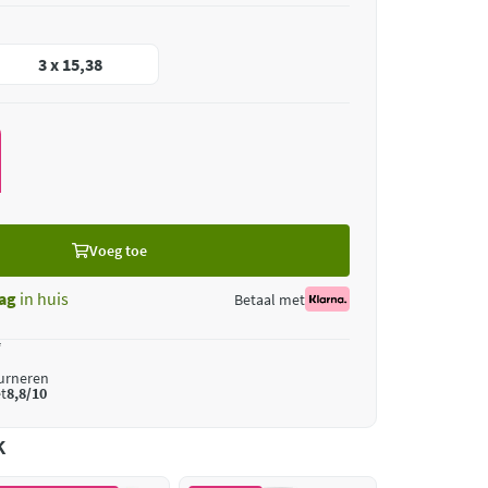
3 x 15,38
Voeg toe
ag
in huis
Betaal met
*
ourneren
t
8,8/10
k