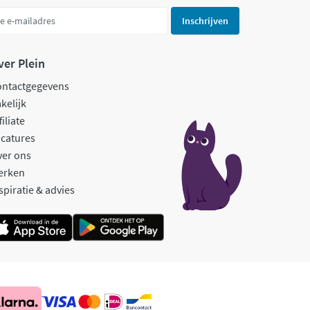
Inschrijven
ver Plein
ontactgegevens
kelijk
filiate
catures
ver ons
erken
spiratie & advies