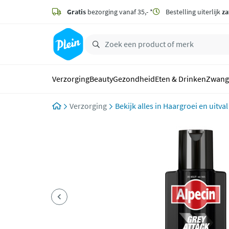
naar
hoofdinhoud
Gratis
bezorging vanaf 35,- *
Bestelling uiterlijk
za
zoeken
Verzorging
Beauty
Gezondheid
Eten & Drinken
Zwang
Verzorging
Haargroei en uitval