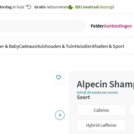
terdag
in huis *
Gratis
retourneren
CO2 neutraal
bezorgd
Folder
Aanbiedingen
er & Baby
Cadeaus
Huishouden & Tuin
Huisdier
Afvallen & Sport
Alpecin Sham
Schrijf als eerste een review
Soort
Cafeine
Hybrid caffeine