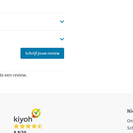
Schrijf jouw review
te een review.
Ni
On
Sch
8,8/10