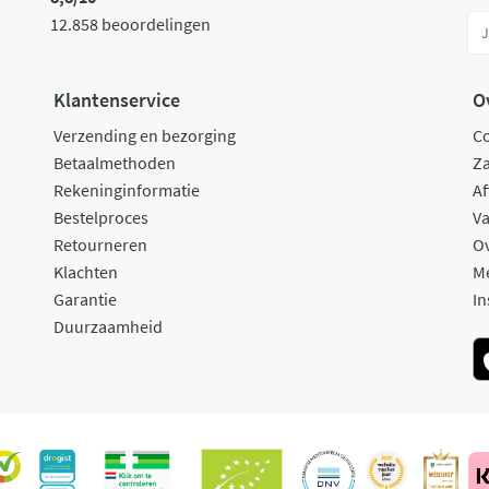
12.858 beoordelingen
Klantenservice
O
Verzending en bezorging
C
Betaalmethoden
Za
Rekeninginformatie
Af
Bestelproces
Va
Retourneren
O
Klachten
M
Garantie
In
Duurzaamheid