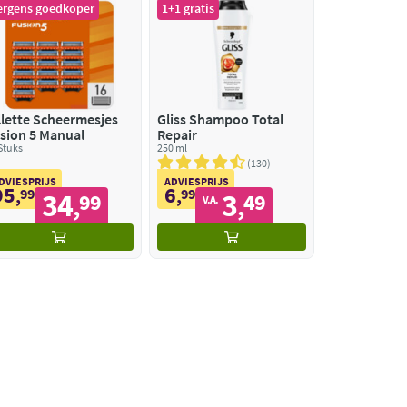
ergens goedkoper
1+1 gratis
llette Scheermesjes
Gliss Shampoo Total
sion 5 Manual
Repair
Stuks
250 ml
130
DVIESPRIJS
ADVIESPRIJS
95
6
,
99
,
99
34
3
99
49
,
,
V.A.