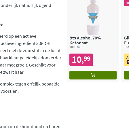
n
zonderlijk natuurlijk ogend
ie
eerd op een actieve
Bts Alcohol 70%
Gi
Ketonaat
Fu
actieve ingrediënt 5,6-DHI
1000 ml
16 
eert met de zuurstof in de lucht
10
99
haarkleur geleidelijk donkerder.
,
A
aar meegroeit. Geschikt voor
ot zwart haar.
omplex tegen erfelijk bepaalde
 voorzien.
7
ewoon op de hoofdhuid en haren