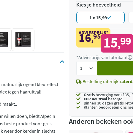
Kies je hoeveelheid
1 x 15,99
ADVIESPRIJS*
16
95
,
15
99
,
*Adviesprijs van fabrikant
Voeg
toe
Bestelling uiterlijk
zaterd
 natuurlijk ogend kleureffect
plex tegen haaruitval!
Gratis
bezorging vanaf 35,- 
CO2 neutraal
bezorgd
Binnen 30 dagen gratis ret
ud maakt1
Klanten beoordelen ons me
ar willen doen, biedt Alpecin
Anderen bekeken oo
s beste product voor grijs
k weer donkerder in slechts