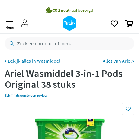
Gratis
bezorging vanaf 35,- *
naar
oofdinhoud
zoeken
Voor
23.59u
besteld,
morgen
in huis *
0
Menu
Gratis
retourneren
8,8/10
Goed
CO2 neutraal
bezorgd
Wasmiddel
Alles van Ariel
Betaal met Klarna
Ariel Wasmiddel 3-in-1 Pods
Original 38 stuks
Schrijf als eerste een review