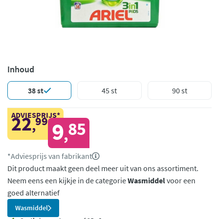
Inhoud
38 st
45 st
90 st
ADVIESPRIJS*
22
99
,
9
85
,
*Adviesprijs van fabrikant
Dit product maakt geen deel meer uit van ons assortiment.
Neem eens een kijkje in de categorie
Wasmiddel
voor een
goed alternatief
Wasmiddel