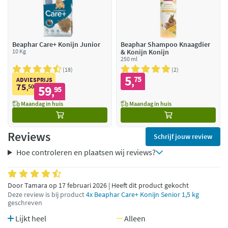
Beaphar Care+ Konijn Junior
Beaphar Shampoo Knaagdier
10 Kg
& Konijn Konijn
250 ml
18
2
5
75
,
ADVIESPRIJS
75
50
59
,
95
,
Maandag in huis
Maandag in huis
Reviews
Schrijf jouw review
Hoe controleren en plaatsen wij reviews?
Door Tamara op 17 februari 2026 | Heeft dit product gekocht
Deze review is bij product
4x Beaphar Care+ Konijn Senior 1,5 kg
geschreven
Lijkt heel
Alleen