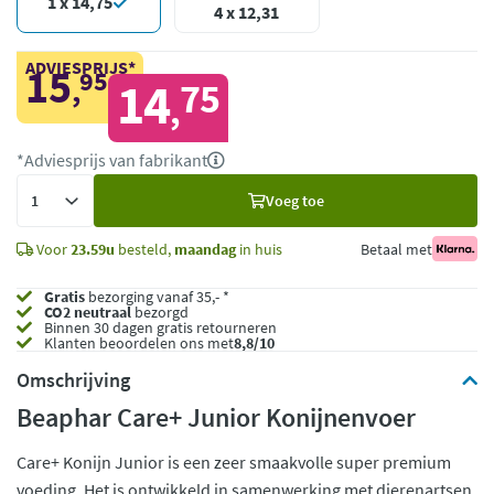
1 x 14,75
4 x 12,31
ADVIESPRIJS*
15
95
,
14
75
,
*Adviesprijs van fabrikant
Voeg
Voeg toe
toe
Voor
23.59u
besteld,
maandag
in huis
Betaal met
Gratis
bezorging vanaf 35,- *
CO2 neutraal
bezorgd
Binnen 30 dagen gratis retourneren
Klanten beoordelen ons met
8,8/10
Omschrijving
Beaphar Care+ Junior Konijnenvoer
Care+ Konijn Junior is een zeer smaakvolle super premium
voeding. Het is ontwikkeld in samenwerking met dierenartsen