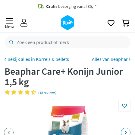
naar
oofdinhoud
Gratis
bezorging vanaf 35,- *
zoeken
0
Voor
23.59u
besteld,
maandag
in huis *
Menu
Gratis
retourneren
8,8/10
Goed
CO2 neutraal
bezorgd
Korrels & pellets
Alles van Beaphar
Beaphar Care+ Konijn Junior
Betaal met Klarna
1,5 kg
(18 reviews)