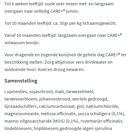
Tot 6 weken leeftijd: oude voer mixen met- en langzaam
overgaan naar volledig CARE+® junior.
Tot 10 maanden leeftijd: ca. 35gr per kg lichaamsgewicht.
Vanaf 10 maanden leeftijd: langzaam overgaan naar CARE+®
volwassen konijn.
Voor dragende en zogende konijnen de gehele dag CARE+® ter
beschikking stellen. Zorg altijd voor vers drinkwater en
voldoende hooi. Koel en droog bewaren.
Samenstelling
Lupinevlies, sojaschroot, maïs, tarwezetmeel,
tarwevoerbloem, johannesbrood, wortels gedroogd,
lijnzaadschilfers, calciumcarbonaat, gist, natriumchloride,
magnesiumoxide, melissa officinalis, yucca schidigera (0,1%),
manno-oligosaccharide (MOS) (0,1%), rozemarijn officinalis,
lindebloesem, hopbloesem,gedroogde algen spirulina