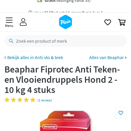
naar
oofdinhoud
Gratis
bezorging vanaf 35,- *
zoeken
0
Voor
23.59u
besteld,
maandag
in huis *
Menu
Gratis
retourneren
8,8/10
Goed
CO2 neutraal
bezorgd
Anti-vlo & teek
Alles van Beaphar
Beaphar Fiprotec Anti Teken-
Betaal met Klarna
en Vlooiendruppels Hond 2 -
10 kg 4 stuks
(1 review)