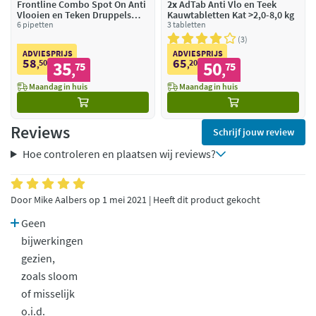
Frontline Combo Spot On Anti
2x
AdTab Anti Vlo en Teek
Vlooien en Teken Druppels
Kauwtabletten Kat >2,0-8,0 kg
Hond 2 - 10 kg
6 pipetten
3 tabletten
3
ADVIESPRIJS
ADVIESPRIJS
58
65
50
35
20
50
,
75
,
75
,
,
Maandag in huis
Maandag in huis
Reviews
Schrijf jouw review
Hoe controleren en plaatsen wij reviews?
Door Mike Aalbers op 1 mei 2021 | Heeft dit product gekocht
Geen
bijwerkingen
gezien,
zoals sloom
of misselijk
o.i.d.