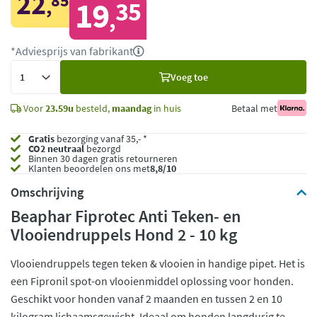
22
85
,
19
35
,
*Adviesprijs van fabrikant
Voeg
Voeg toe
toe
Voor
23.59u
besteld,
maandag
in huis
Betaal met
Gratis
bezorging vanaf 35,- *
CO2 neutraal
bezorgd
Binnen 30 dagen gratis retourneren
Klanten beoordelen ons met
8,8/10
Omschrijving
Beaphar Fiprotec Anti Teken- en
Vlooiendruppels Hond 2 - 10 kg
Vlooiendruppels tegen teken & vlooien in handige pipet. Het is
een Fipronil spot-on vlooienmiddel oplossing voor honden.
Geschikt voor honden vanaf 2 maanden en tussen 2 en 10
kilogram lichaamsgewicht. Ideaal om honden langdurig te