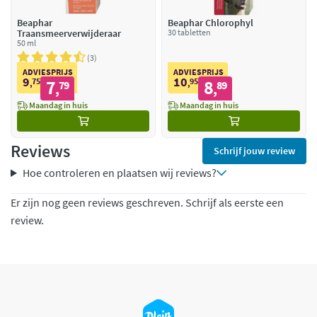
Beaphar
Beaphar Chlorophyl
Traansmeerverwijderaar
30 tabletten
50 ml
3
ADVIESPRIJS
ADVIESPRIJS
9
10
75
7
95
8
,
79
,
89
,
,
Maandag in huis
Maandag in huis
Reviews
Schrijf jouw review
Hoe controleren en plaatsen wij reviews?
Er zijn nog geen reviews geschreven. Schrijf als eerste een
review.