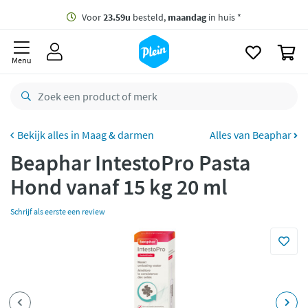
naar
oofdinhoud
Gratis
bezorging vanaf 35,- *
zoeken
0
Voor
23.59u
besteld,
maandag
in huis *
Menu
Gratis
retourneren
8,8/10
Goed
CO2 neutraal
bezorgd
Maag & darmen
Alles van Beaphar
Beaphar IntestoPro Pasta
Betaal met Klarna
Hond vanaf 15 kg 20 ml
Schrijf als eerste een review