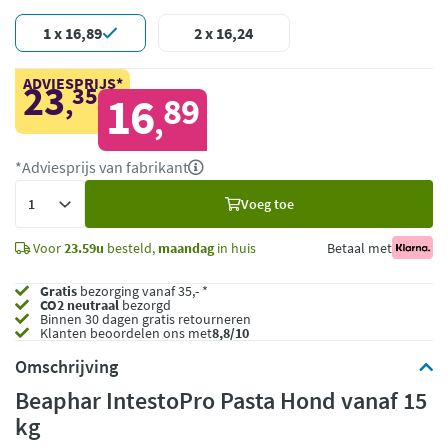
1 x 16,89
2 x 16,24
ADVIESPRIJS*
23
35
,
16
89
,
*Adviesprijs van fabrikant
Voeg
Voeg toe
toe
Voor
23.59u
besteld,
maandag
in huis
Betaal met
Gratis
bezorging vanaf 35,- *
CO2 neutraal
bezorgd
Binnen 30 dagen gratis retourneren
Klanten beoordelen ons met
8,8/10
Omschrijving
Beaphar IntestoPro Pasta Hond vanaf 15
kg