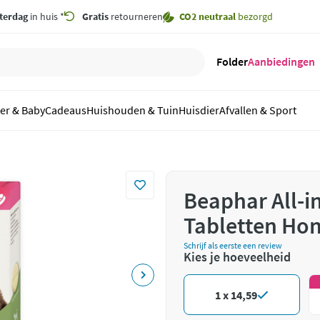
terdag
in huis *
Gratis
retourneren
CO2 neutraal
bezorgd
Folder
Aanbiedingen
er & Baby
Cadeaus
Huishouden & Tuin
Huisdier
Afvallen & Sport
Beaphar All-
Tabletten Hond
Schrijf als eerste een review
Kies je hoeveelheid
1 x 14,59