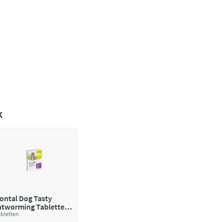
k
ontal Dog Tasty
tworming Tabletten
naf 10kg
abletten