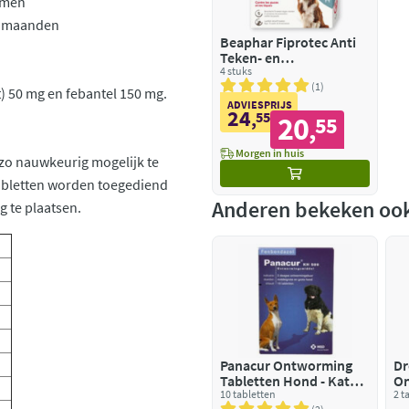
rmen
 5 maanden
Beaphar Fiprotec Anti
Teken- en
Vlooiendruppels Hond
4 stuks
10 - 20 kg
1
) 50 mg en febantel 150 mg.
ADVIESPRIJS
24
,
55
20
55
,
Morgen in huis
 zo nauwkeurig mogelijk te
abletten worden toegediend
Anderen bekeken oo
g te plaatsen.
Panacur Ontworming
Dr
Tabletten Hond - Kat
On
500 mg
10 tabletten
va
2 t