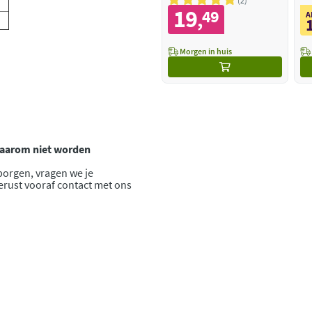
2
19
49
,
A
Morgen in huis
 daarom niet worden
borgen, vragen we je
gerust vooraf contact met ons