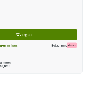
Voeg toe
gen
in huis
Betaal met
*
ourneren
t
8,8/10