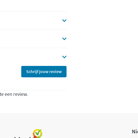
Schrijf jouw review
te een review.
Ni