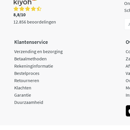
On
Sch
8,8/10
12.856 beoordelingen
Klantenservice
O
Verzending en bezorging
C
Betaalmethoden
Za
Rekeninginformatie
Af
Bestelproces
Va
Retourneren
O
Klachten
M
Garantie
In
Duurzaamheid