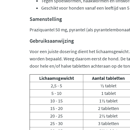
Tegen spoelwormen, haakwormen en lintwo
Geschikt voor honden vanaf een leeftijd van
Samenstelling
Praziquantel 50 mg, pyrantel (als pyrantelembonaat
Gebruiksaanwijzing
Voor een juiste dosering dient het lichaamsgewicht
worden bepaald. Weeg daarom eerst de hond. De t
door hele en/of halve tabletten achteraan op de ton
Lichaamsgewicht
Aantal tabletten
2,5 - 5
½ tablet
5 - 10
1 tablet
10 - 15
1½ tablet
15 - 20
2 tabletten
20 - 25
2½ tablet
25 - 30
3 tabletten