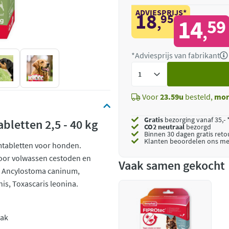
ADVIESPRIJS*
18
95
,
14
59
,
*Adviesprijs van fabrikant
Voeg
toe
Voor
23.59u
besteld,
mor
Gratis
bezorging vanaf 35,- 
bletten 2,5 - 40 kg
CO2 neutraal
bezorgd
Binnen 30 dagen gratis ret
Klanten beoordelen ons me
mtabletten voor honden.
oor volwassen cestoden en
Vaak samen gekocht
Ancylostoma caninum,
is, Toxascaris leonina.
aak