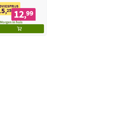
DVIESPRIJS
15
,
25
12
99
,
Morgen in huis