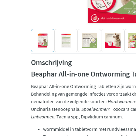
Omschrijving
Beaphar All-in-one Ontworming Ta
Beaphar All-in-one Ontworming Tabletten zijn wor
Behandeling van gemengde infecties veroorzaakt d
nematoden van de volgende soorten:
Haakwormen:
Uncinaria stenocephala.
Spoelwormen:
Toxocara can
Lintwormen:
Taenia spp, Dipylidium caninum.
wormmiddel in tabletvorm met rundvleessm