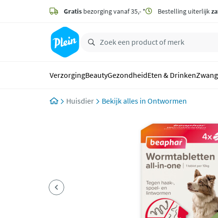
naar
hoofdinhoud
Gratis
bezorging vanaf 35,- *
Bestelling uiterlijk
za
zoeken
Verzorging
Beauty
Gezondheid
Eten & Drinken
Zwang
Huisdier
Ontwormen