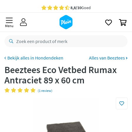
naar
oofdinhoud
Gratis
bezorging vanaf 35,- *
zoeken
0
Voor
23.59u
besteld,
maandag
in huis *
Menu
Gratis
retourneren
8,8/10
Goed
CO2 neutraal
bezorgd
Hondendeken
Alles van Beeztees
Beeztees Eco Vetbed Rumax
Betaal met Klarna
Antraciet 89 x 60 cm
(1 review)