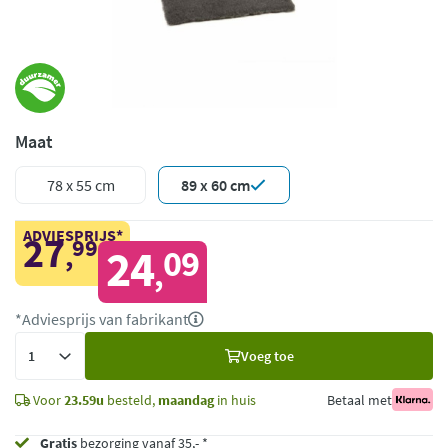
Maat
78 x 55 cm
89 x 60 cm
ADVIESPRIJS*
27
99
,
24
09
,
*Adviesprijs van fabrikant
Voeg
Voeg toe
toe
Voor
23.59u
besteld,
maandag
in huis
Betaal met
Gratis
bezorging vanaf 35,- *